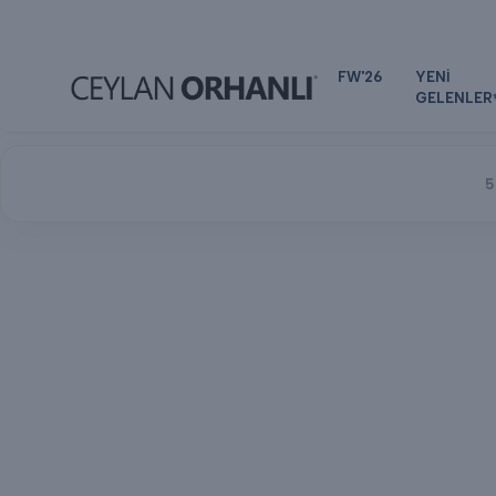
FW'26
YENİ
GELENLER
5