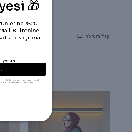
yesi 🎁
rünlerine %20
 Mail Bültenine
Yorum Yap
satları kaçırma!
ediyorum
l
ile ilgili iletişim almayı kabul
e kabul ettiğinizi onaylarsınız.