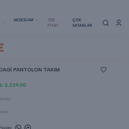
AKSESUAR
TEK
ÇOK
FİYAT
SATANLAR
E
DAGİ PANTOLON TAKIM
₺ 2,239.00
Beden
Renk
Paylaş
: