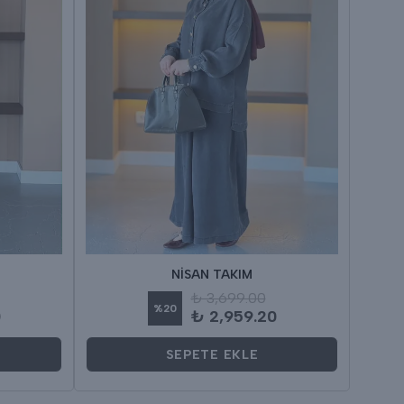
NİSAN TAKIM
₺ 3,699.00
%
20
0
₺ 2,959.20
SEPETE EKLE