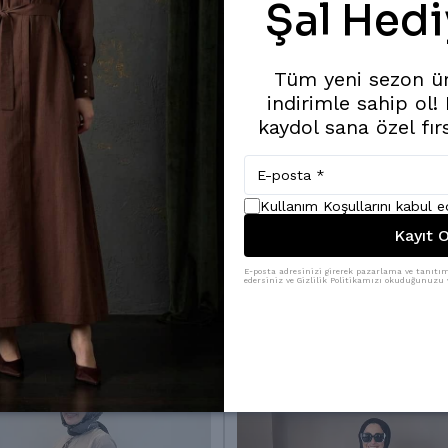
Şal Hedi
Tüm yeni sezon ü
indirimle sahip ol!
kaydol sana özel fır
Kullanım Koşullarını kabul 
Kayıt O
Benzer Ürünler
E-posta adresinizi girerek pazarlama ve tanıtım 
edersiniz ve Gizlilik Politikamızı okuduğunuzu v