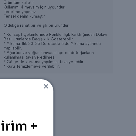
Ürün tam kalıptır.
Kullanımı 4 mevsim için uygundur.
Terletme yapmaz.
Tensel denim kumaştır
Oldukça rahat bir ve şık bir üründür.
* Konsept Çekimlerinde Renkler Işık Farklılığından Dolayı
Bazı Ürünlerde Değişiklik Gösterebilir.
* Yıkama: Ilık 30-35 Derecede elde Yıkama ayarında
Yapılabilir,
* Ağartıcı ve yoğun kimyasal içeren deterjanların
kullanılması tavsiye edilmez.
* Gölge de kurutma yapılması tavsiye edilir.
* Kuru Temizlemeye verilebilir.
irim +