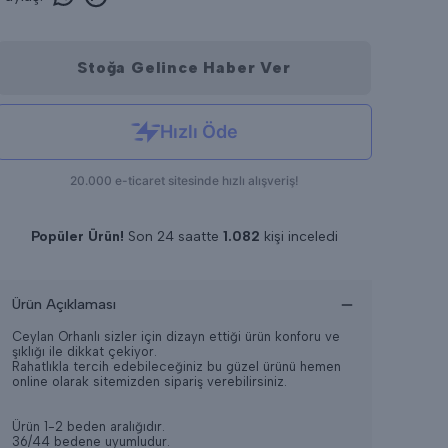
Stoğa Gelince Haber Ver
Popüler Ürün!
Son 24 saatte
1.082
kişi inceledi
Son 24 saatte
12
adet satıldı
Ürün Açıklaması
Ceylan Orhanlı sizler için dizayn ettiği ürün konforu ve
şıklığı ile dikkat çekiyor.
Rahatlıkla tercih edebileceğiniz bu güzel ürünü hemen
online olarak sitemizden sipariş verebilirsiniz.
Ürün 1-2 beden aralığıdır.
36/44 bedene uyumludur.