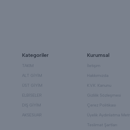
Kategoriler
Kurumsal
TAKIM
İletişim
ALT GİYİM
Hakkımızda
ÜST GİYİM
K.V.K. Kanunu
ELBİSELER
Gizlilik Sözleşmesi
DIŞ GİYİM
Çerez Politikası
AKSESUAR
Üyelik Aydınlatma Metn
Teslimat Şartları