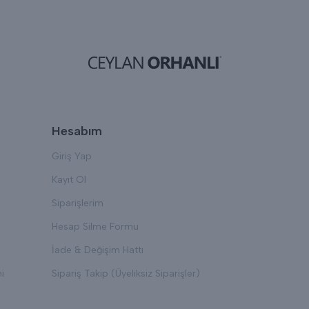
Hesabım
Giriş Yap
Kayıt Ol
Siparişlerim
Hesap Silme Formu
İade & Değişim Hattı
i
Sipariş Takip (Üyeliksiz Siparişler)