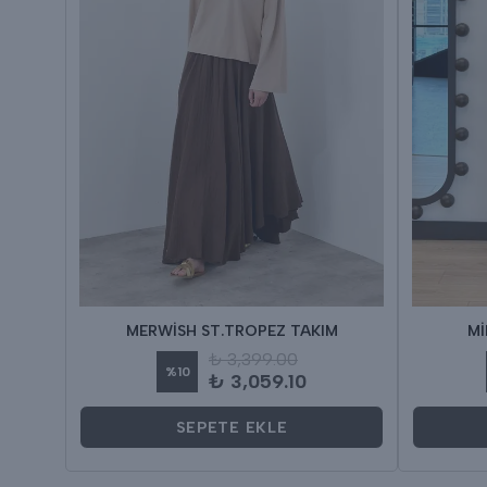
MERWİSH ST.TROPEZ TAKIM
Mİ
₺ 3,399.00
%
10
₺ 3,059.10
SEPETE EKLE