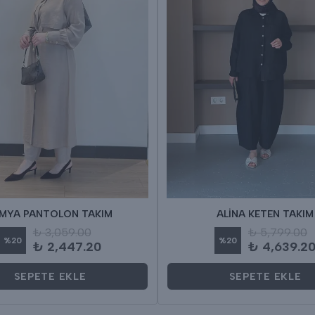
MYA PANTOLON TAKIM
ALİNA KETEN TAKIM
₺ 3,059.00
₺ 5,799.00
%
20
%
20
₺ 2,447.20
₺ 4,639.2
SEPETE EKLE
SEPETE EKLE