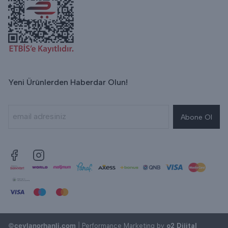
Yeni Ürünlerden Haberdar Olun!
Abone Ol
©
ceylanorhanli.com
|
Performance Marketing by
o2 Dijital