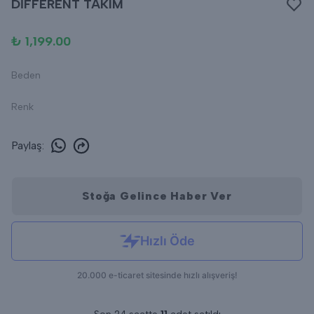
DİFFERENT TAKIM
₺ 1,199.00
Beden
Renk
Paylaş
:
Stoğa Gelince Haber Ver
Popüler Ürün!
Son 24 saatte
1.081
kişi inceledi