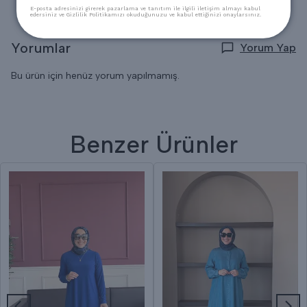
E-posta adresinizi girerek pazarlama ve tanıtım ile ilgili iletişim almayı kabul
edersiniz ve Gizlilik Politikamızı okuduğunuzu ve kabul ettiğinizi onaylarsınız.
Yorumlar
Yorum Yap
Bu ürün için henüz yorum yapılmamış.
Benzer Ürünler