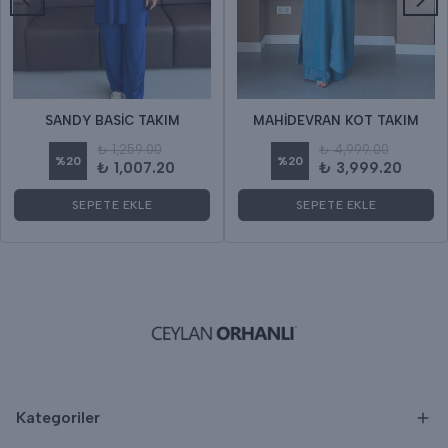
SANDY BASİC TAKIM
MAHİDEVRAN KOT TAKIM
₺ 1,259.00
₺ 4,999.00
%
20
%
20
₺ 1,007.20
₺ 3,999.20
SEPETE EKLE
SEPETE EKLE
Kategoriler