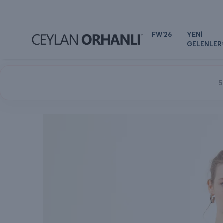
FW'26
YENİ
GELENLER
5