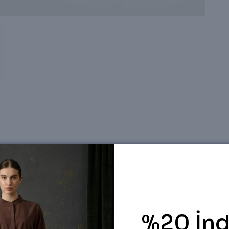
diyorum.
%20 İnd