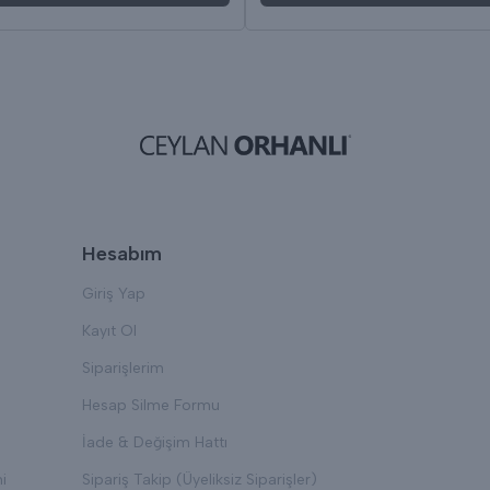
Hesabım
Giriş Yap
Kayıt Ol
Siparişlerim
Hesap Silme Formu
İade & Değişim Hattı
i
Sipariş Takip (Üyeliksiz Siparişler)