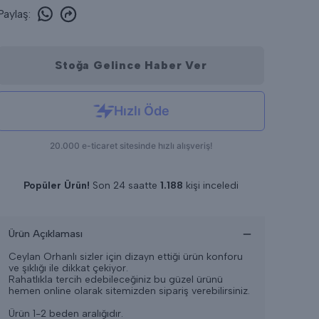
Paylaş
:
Stoğa Gelince Haber Ver
Popüler Ürün!
Son 24 saatte
1.188
kişi inceledi
Son 24 saatte
14
adet satıldı
Ürün Açıklaması
Ceylan Orhanlı sizler için dizayn ettiği ürün konforu
ve şıklığı ile dikkat çekiyor.
Rahatlıkla tercih edebileceğiniz bu güzel ürünü
hemen online olarak sitemizden sipariş verebilirsiniz.
Ürün 1-2 beden aralığıdır.