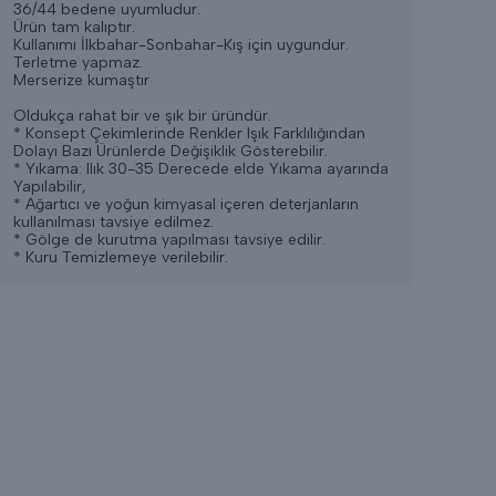
36/44 bedene uyumludur.
Ürün tam kalıptır.
Kullanımı İlkbahar-Sonbahar-Kış için uygundur.
Terletme yapmaz.
Merserize kumaştır
Oldukça rahat bir ve şık bir üründür.
* Konsept Çekimlerinde Renkler Işık Farklılığından
Dolayı Bazı Ürünlerde Değişiklik Gösterebilir.
* Yıkama: Ilık 30-35 Derecede elde Yıkama ayarında
Yapılabilir,
* Ağartıcı ve yoğun kimyasal içeren deterjanların
kullanılması tavsiye edilmez.
* Gölge de kurutma yapılması tavsiye edilir.
* Kuru Temizlemeye verilebilir.