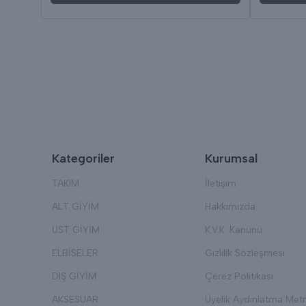
Kategoriler
Kurumsal
TAKIM
İletişim
ALT GİYİM
Hakkımızda
ÜST GİYİM
K.V.K. Kanunu
ELBİSELER
Gizlilik Sözleşmesi
DIŞ GİYİM
Çerez Politikası
AKSESUAR
Üyelik Aydınlatma Metn