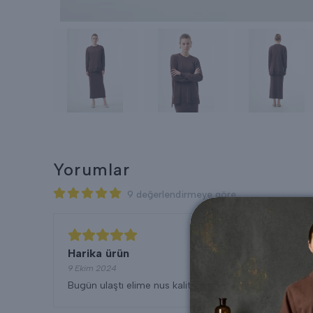
Yorumlar
9 değerlendirmeye göre
Harika ürün
9 Ekim 2024
Bugün ulaştı elime nus kalitesi harika ürün tesekkür e