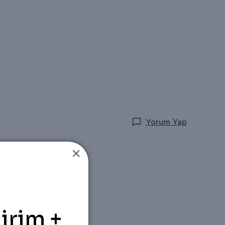
Yorum Yap
irim +