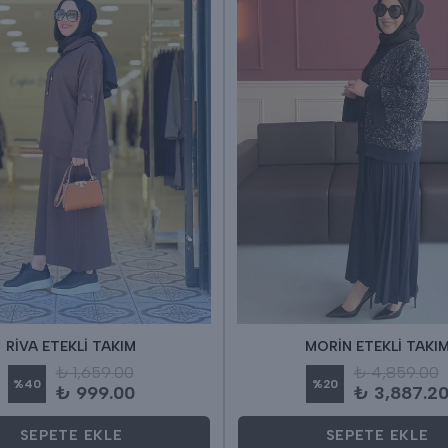
RİVA ETEKLİ TAKIM
MORİN ETEKLİ TAKI
₺ 1,659.00
₺ 4,859.00
%
40
%
20
₺ 999.00
₺ 3,887.2
SEPETE EKLE
SEPETE EKLE