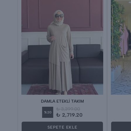
DAMLA ETEKLİ TAKIM
₺ 3,399.00
%
20
₺ 2,719.20
SEPETE EKLE