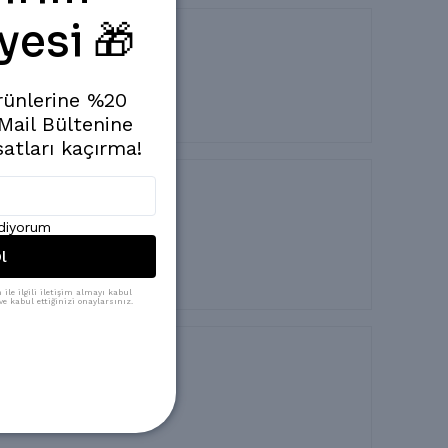
yesi 🎁
rünlerine %20
ne farkını koymuş
 Mail Bültenine
satları kaçırma!
ediyorum
l
ile ilgili iletişim almayı kabul
e kabul ettiğinizi onaylarsınız.