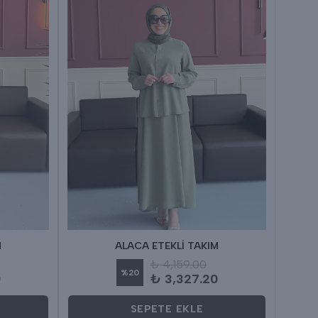
M
ALACA ETEKLİ TAKIM
₺ 4,159.00
%
20
0
₺ 3,327.20
SEPETE EKLE