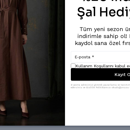
Şal Hedi
Tüm yeni sezon ü
ni bilmeyen yoktur soğuk iplik nefes alan takımı ömürlük kumaşıyla yi
indirimle sahip ol!
kaydol sana özel fır
Kullanım Koşullarını kabul 
Kayıt O
E-posta adresinizi girerek pazarlama ve tanıtım 
edersiniz ve Gizlilik Politikamızı okuduğunuzu v