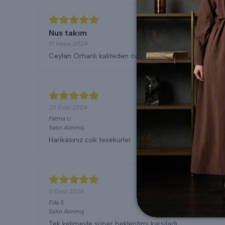
Nus takım
17 Mayıs 2024
Ceylan Orhanlı kaliteden ödün vermiyor nusun kalitesi
20 Eylül 2024
Fatma
U.
Satın Alınmış
Harikasınız cok tesekürler
11 Eylül 2024
Eda
S.
Satın Alınmış
Tek kelimeyle süper beklentimi karşıladı