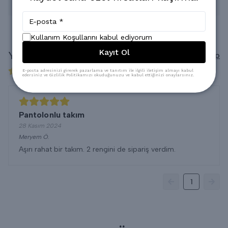
* Kuru Temizlemeye verilebilir.
Kullanım Koşullarını kabul ediyorum
Kayıt Ol
Yorumlar
Yorum Yap
1 değerlendirmeye göre
E-posta adresinizi girerek pazarlama ve tanıtım ile ilgili iletişim almayı kabul
edersiniz ve Gizlilik Politikamızı okuduğunuzu ve kabul ettiğinizi onaylarsınız.
Pantolonlu takım
28 Kasım 2024
Meryem
Ö.
Aşırı rahat bir takım. 2 rengini de sipariş verdim.
1