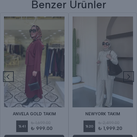
Benzer Ürünler
ANVELA GOLD TAKIM
NEWYORK TAKIM
₺ 1,699.00
₺ 2,499.00
%
41
%
20
₺ 999.00
₺ 1,999.20