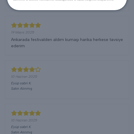
HA Rİ KA BAYILDIM 👍
19 Mayıs 2025
Ankarada festivalden aldım kumaşı harika herkese tavsiye
ederim
10 Haziran 2025
Eyüp sabri
K.
Satın Alınmış
10 Haziran 2025
Eyüp sabri
K.
Satın Alınmış