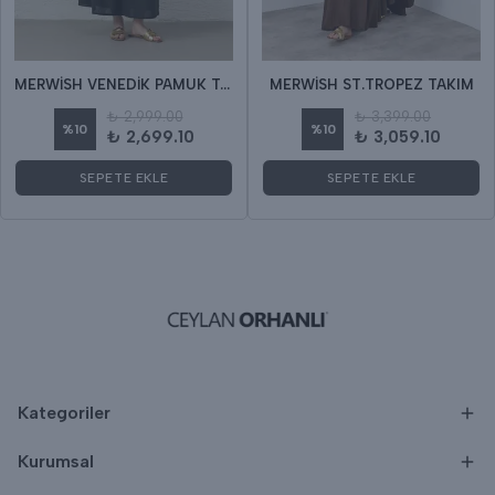
MERWİSH VENEDİK PAMUK TAKIM
MERWİSH ST.TROPEZ TAKIM
₺ 2,999.00
₺ 3,399.00
%
10
%
10
₺ 2,699.10
₺ 3,059.10
SEPETE EKLE
SEPETE EKLE
Kategoriler
Kurumsal