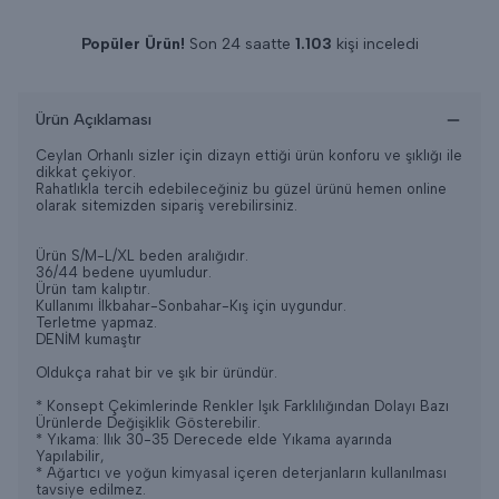
Popüler Ürün!
Son 24 saatte
1.103
kişi inceledi
Son 24 saatte
13
adet satıldı
Ürün Açıklaması
Ceylan Orhanlı sizler için dizayn ettiği ürün konforu ve şıklığı ile
dikkat çekiyor.
Rahatlıkla tercih edebileceğiniz bu güzel ürünü hemen online
olarak sitemizden sipariş verebilirsiniz.
Ürün S/M-L/XL beden aralığıdır.
36/44 bedene uyumludur.
Ürün tam kalıptır.
Kullanımı İlkbahar-Sonbahar-Kış için uygundur.
Terletme yapmaz.
DENİM kumaştır
Oldukça rahat bir ve şık bir üründür.
* Konsept Çekimlerinde Renkler Işık Farklılığından Dolayı Bazı
Ürünlerde Değişiklik Gösterebilir.
* Yıkama: Ilık 30-35 Derecede elde Yıkama ayarında
Yapılabilir,
* Ağartıcı ve yoğun kimyasal içeren deterjanların kullanılması
tavsiye edilmez.