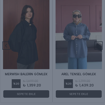
MERWİSH BALERİN GÖMLEK
AREL TENSEL GÖMLEK
₺ 1,699.00
₺ 1,799.00
%
20
%
20
₺ 1,359.20
₺ 1,439.20
SEPETE EKLE
SEPETE EKLE