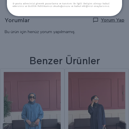
E-posta adresinizi girerek pazarlama ve tanıtım ile ilgili iletişim almayı kabul
edersiniz ve Gizlilik Politikamızı okuduğunuzu ve kabul ettiğinizi onaylarsınız.
Yorumlar
Yorum Yap
Bu ürün için henüz yorum yapılmamış.
Benzer Ürünler