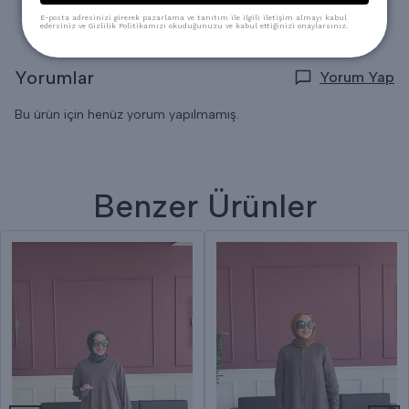
E-posta adresinizi girerek pazarlama ve tanıtım ile ilgili iletişim almayı kabul
edersiniz ve Gizlilik Politikamızı okuduğunuzu ve kabul ettiğinizi onaylarsınız.
Yorumlar
Yorum Yap
Bu ürün için henüz yorum yapılmamış.
Benzer Ürünler