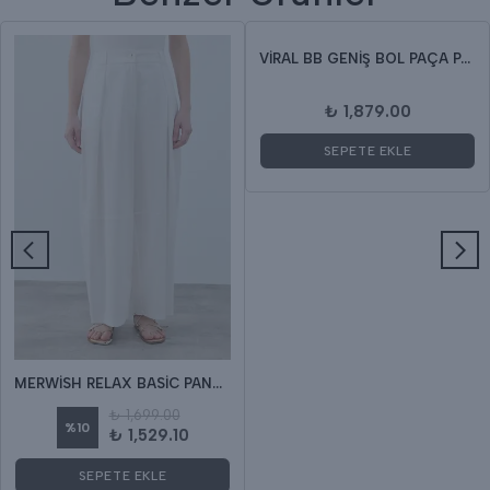
VİRAL BB GENİŞ BOL PAÇA PANTOLON
₺ 1,879.00
SEPETE EKLE
MERWİSH RELAX BASİC PANTOLON
₺ 1,699.00
%
10
₺ 1,529.10
SEPETE EKLE