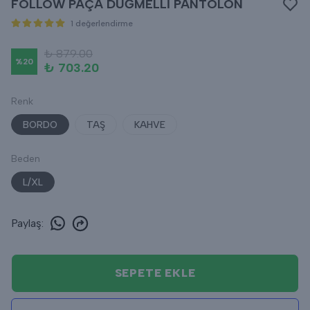
FOLLOW PAÇA DÜĞMELLİ PANTOLON
1 değerlendirme
₺ 879.00
%
20
₺ 703.20
Renk
BORDO
TAŞ
KAHVE
Beden
L/XL
Paylaş
:
SEPETE EKLE