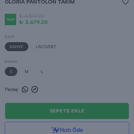
GLORİA PANTOLON TAKIM
₺ 4,599.00
%
20
₺ 3,679.20
Renk
KAHVE
LACİVERT
Beden
S
M
L
Paylaş
:
SEPETE EKLE