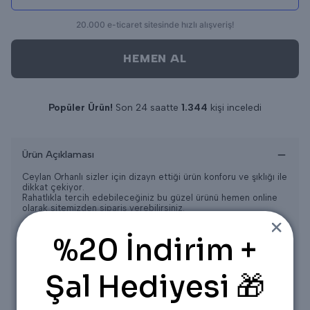
HEMEN AL
Popüler Ürün!
Son 24 saatte
1.344
kişi inceledi
Son 24 saatte
17
adet satıldı
Ürün Açıklaması
Ceylan Orhanlı sizler için dizayn ettiği ürün konforu ve şıklığı ile
dikkat çekiyor.
Rahatlıkla tercih edebileceğiniz bu güzel ürünü hemen online
olarak sitemizden sipariş verebilirsiniz.
Ürün S-M-L beden aralığıdır.
%20 İndirim +
S BEDEN 36/38
M BEDEN 40/42
L BEDEN 44/46
Şal Hediyesi 🎁
ÜRÜN ÖLÇÜLERİ
Üst
Ön Boyu = 75CM