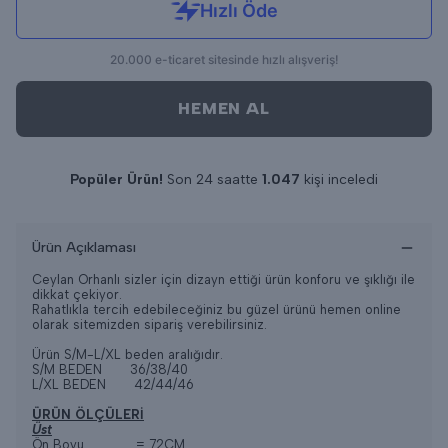
HEMEN AL
Popüler Ürün!
Son 24 saatte
1.047
kişi inceledi
Son 24 saatte
10
adet satıldı
Ürün Açıklaması
Ceylan Orhanlı sizler için dizayn ettiği ürün konforu ve şıklığı ile
dikkat çekiyor.
Rahatlıkla tercih edebileceğiniz bu güzel ürünü hemen online
olarak sitemizden sipariş verebilirsiniz.
Ürün S/M-L/XL beden aralığıdır.
S/M BEDEN 36/38/40
L/XL BEDEN 42/44/46
ÜRÜN ÖLÇÜLERİ
Üst
Ön Boyu = 72CM