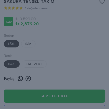
SAKURA TENSEL TAKIM
3 değerlendirme
₺ 3,599.00
%
20
₺ 2,879.20
Beden
L/XL
S/M
Renk
HAKİ
LACİVERT
Paylaş
:
SEPETE EKLE