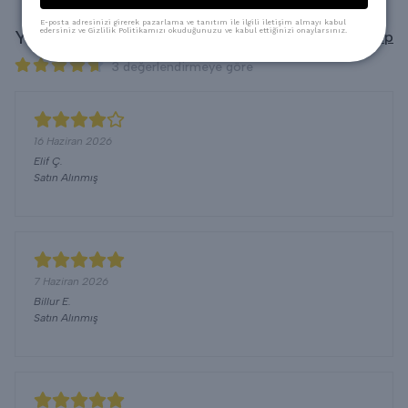
E-posta adresinizi girerek pazarlama ve tanıtım ile ilgili iletişim almayı kabul
Yorumlar
edersiniz ve Gizlilik Politikamızı okuduğunuzu ve kabul ettiğinizi onaylarsınız.
Yorum Yap
3 değerlendirmeye göre
16 Haziran 2026
Elif
Ç.
Satın Alınmış
7 Haziran 2026
Billur
E.
Satın Alınmış