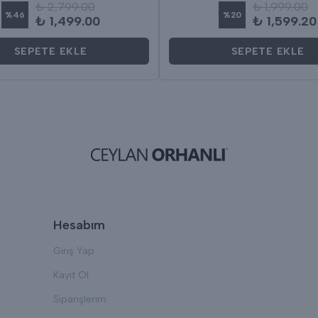
₺ 2,799.00
₺ 1,999.00
%
46
%
20
₺ 1,499.00
₺ 1,599.20
SEPETE EKLE
SEPETE EKLE
Hesabım
Giriş Yap
Kayıt Ol
Siparişlerim