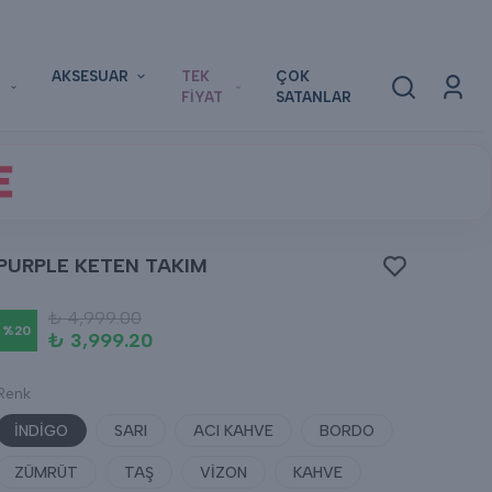
AKSESUAR
TEK
ÇOK
FİYAT
SATANLAR
E
PURPLE KETEN TAKIM
₺ 4,999.00
%
20
₺ 3,999.20
Renk
İNDİGO
SARI
ACI KAHVE
BORDO
ZÜMRÜT
TAŞ
VİZON
KAHVE