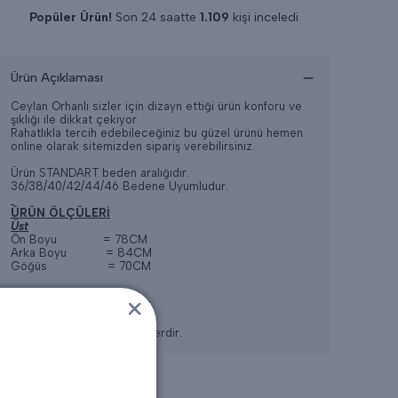
Popüler Ürün!
Son 24 saatte
1.109
kişi inceledi
Son 24 saatte
12
adet satıldı
Ürün Açıklaması
Ceylan Orhanlı sizler için dizayn ettiği ürün konforu ve
şıklığı ile dikkat çekiyor.
Rahatlıkla tercih edebileceğiniz bu güzel ürünü hemen
online olarak sitemizden sipariş verebilirsiniz.
Ürün STANDART beden aralığıdır.
36/38/40/42/44/46 Bedene Uyumludur.
ÜRÜN ÖLÇÜLERİ
Üst
Ön Boyu = 78CM
Arka Boyu = 84CM
Göğüs = 70CM
Alt
Boy =106CM
Standart
bedene ait ölçülerdir.