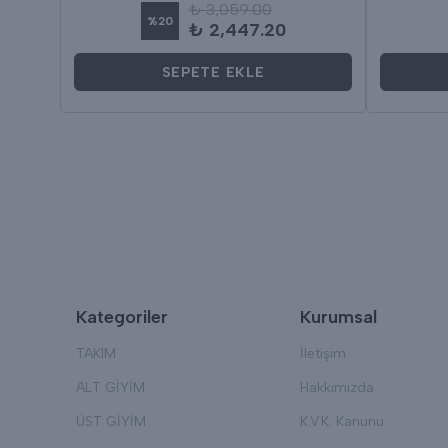
₺ 3,059.00
%
20
₺ 2,447.20
SEPETE EKLE
Kategoriler
Kurumsal
TAKIM
İletişim
ALT GİYİM
Hakkımızda
ÜST GİYİM
K.V.K. Kanunu