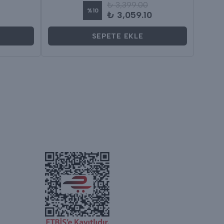
₺ 3,399.00
%
10
₺ 3,059.10
SEPETE EKLE