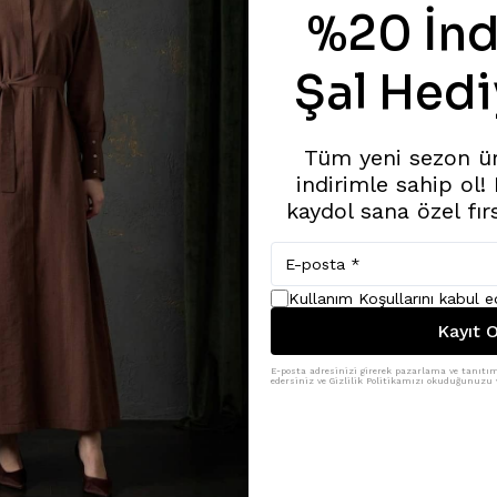
%20 İnd
Şal Hedi
Tüm yeni sezon ü
indirimle sahip ol!
kaydol sana özel fır
Kullanım Koşullarını kabul 
Kayıt O
E-posta adresinizi girerek pazarlama ve tanıtım 
edersiniz ve Gizlilik Politikamızı okuduğunuzu v
Benzer Ürünler