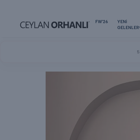
FW'26
YENİ
GELENLER
5