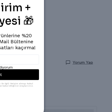
irim +
yesi 🎁
rünlerine %20
 Mail Bültenine
satları kaçırma!
Yorum Yap
ediyorum
l
ile ilgili iletişim almayı kabul
e kabul ettiğinizi onaylarsınız.