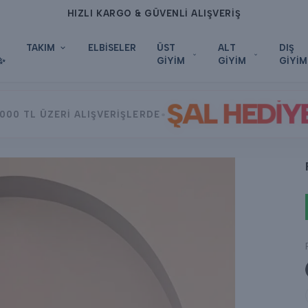
HIZLI KARGO & GÜVENLİ ALIŞVERİŞ
TAKIM
ELBİSELER
ÜST
ALT
DIŞ
✨
GİYİM
GİYİM
GİYİM
ŞAL HEDİY
•
000 TL ÜZERİ ALIŞVERİŞLERDE