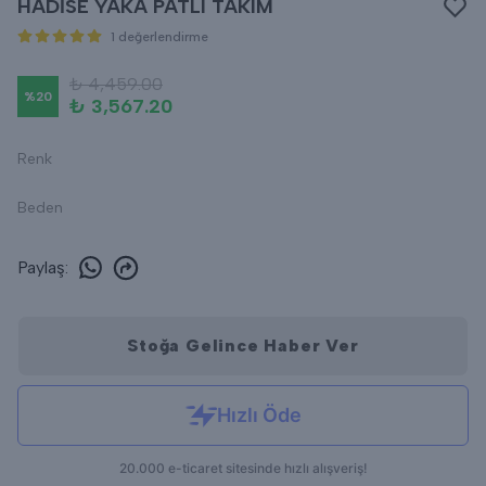
HADİSE YAKA PATLI TAKIM
1 değerlendirme
₺ 4,459.00
%
20
₺ 3,567.20
Renk
Beden
Paylaş
:
Stoğa Gelince Haber Ver