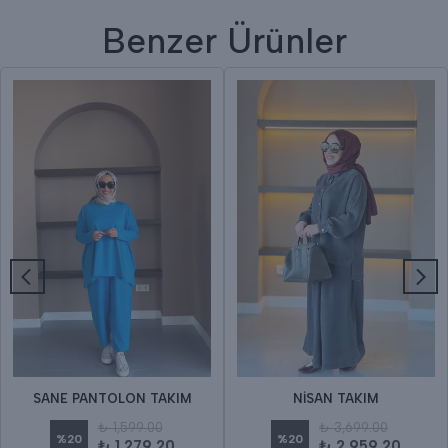
Benzer Ürünler
SANE PANTOLON TAKIM
NİSAN TAKIM
₺ 1,599.00
₺ 3,699.00
%
20
%
20
₺ 1,279.20
₺ 2,959.20