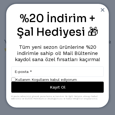
Popüler Ürün!
Son 24 saatte
1.134
kişi inceledi
%20 İndirim +
Son 24 saatte
12
adet satıldı
Şal Hediyesi 🎁
Yorumlar
Yorum Yap
Tüm yeni sezon ürünlerine %20
1 değerlendirmeye göre
indirimle sahip ol! Mail Bültenine
kaydol sana özel fırsatları kaçırma!
18 Mart 2026
Nihal
K.
Kullanım Koşullarını kabul ediyorum
Satın Alınmış
Kayıt Ol
E-posta adresinizi girerek pazarlama ve tanıtım ile ilgili iletişim almayı kabul
1
edersiniz ve Gizlilik Politikamızı okuduğunuzu ve kabul ettiğinizi onaylarsınız.