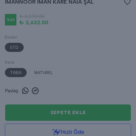
İMANNOOR İMAN KARE NAİA ŞAL
₺ 3,290.00
%
20
₺ 2,632.00
Beden
STD
Renk
TABA
NATUREL
Paylaş
:
SEPETE EKLE