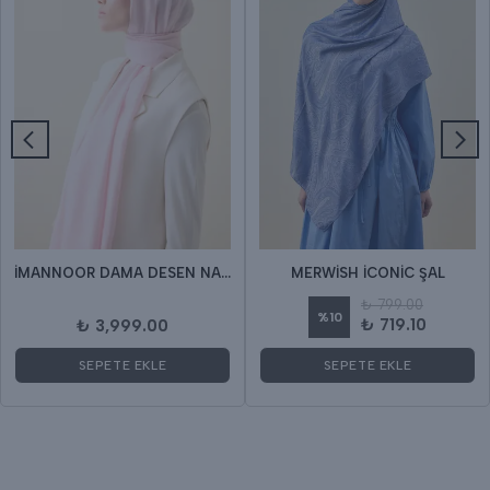
İMANNOOR DAMA DESEN NAİA ŞAL
MERWİSH İCONİC ŞAL
₺ 799.00
%
10
₺ 719.10
₺ 3,999.00
SEPETE EKLE
SEPETE EKLE