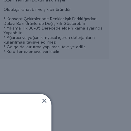
Özel Premium Dokuma kumaştır
Oldukça rahat bir ve şık bir üründür.
* Konsept Çekimlerinde Renkler Işık Farklılığından
Dolayı Bazı Ürünlerde Değişiklik Gösterebilir.
* Yıkama: Ilık 30-35 Derecede elde Yıkama ayarında
Yapılabilir,
* Ağartıcı ve yoğun kimyasal içeren deterjanların
kullanılması tavsiye edilmez.
* Gölge de kurutma yapılması tavsiye edilir.
* Kuru Temizlemeye verilebilir.