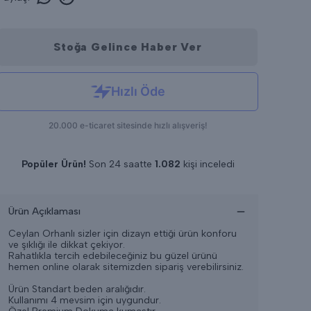
Stoğa Gelince Haber Ver
Popüler Ürün!
Son 24 saatte
1.082
kişi inceledi
Son 24 saatte
10
adet satıldı
Ürün Açıklaması
Ceylan Orhanlı sizler için dizayn ettiği ürün konforu
ve şıklığı ile dikkat çekiyor.
Rahatlıkla tercih edebileceğiniz bu güzel ürünü
hemen online olarak sitemizden sipariş verebilirsiniz.
Ürün Standart beden aralığıdır.
Kullanımı 4 mevsim için uygundur.