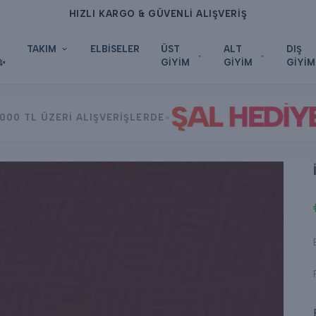
HIZLI KARGO & GÜVENLİ ALIŞVERİŞ
TAKIM
ELBİSELER
ÜST
ALT
DIŞ
✨
GİYİM
GİYİM
GİYİM
ŞAL HEDİY
•
000 TL ÜZERİ ALIŞVERİŞLERDE