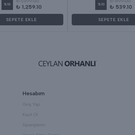
₺ 1,399.00
₺ 599.00
%
10
%
10
₺ 1,259.10
₺ 539.10
SEPETE EKLE
SEPETE EKLE
Hesabım
Giriş Yap
Kayıt Ol
Siparişlerim