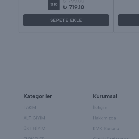
₺ 799.00
%
10
₺ 719.10
SEPETE EKLE
Kategoriler
Kurumsal
TAKIM
İletişim
ALT GİYİM
Hakkımızda
ÜST GİYİM
K.V.K. Kanunu