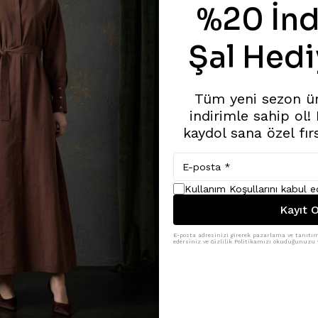
%20 İnd
Şal Hedi
Tüm yeni sezon ü
indirimle sahip ol!
kaydol sana özel fır
Kullanım Koşullarını kabul 
Kayıt O
E-posta adresinizi girerek pazarlama ve tanıtım 
edersiniz ve Gizlilik Politikamızı okuduğunuzu v
Benzer Ürünler