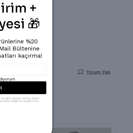
irim +
yesi 🎁
rünlerine %20
 Mail Bültenine
satları kaçırma!
Yorum Yap
ediyorum
l
ile ilgili iletişim almayı kabul
e kabul ettiğinizi onaylarsınız.