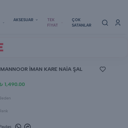
AKSESUAR
TEK
ÇOK
FİYAT
SATANLAR
E
İMANNOOR İMAN KARE NAİA ŞAL
₺ 1,490.00
Beden
Renk
Paylaş
: