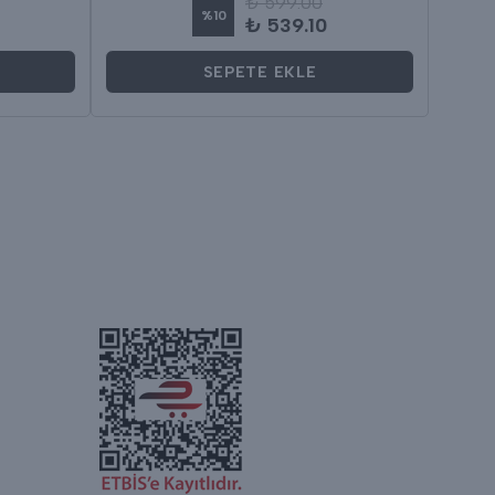
₺ 599.00
%
10
₺ 539.10
SEPETE EKLE