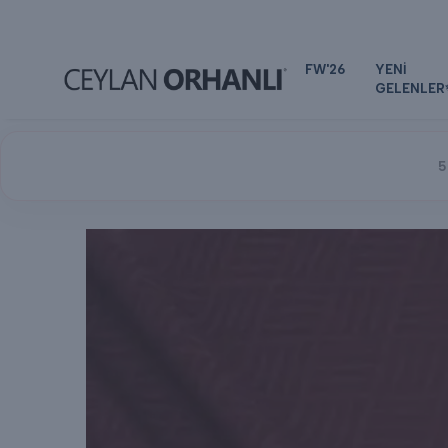
FW'26
YENİ
GELENLER
5