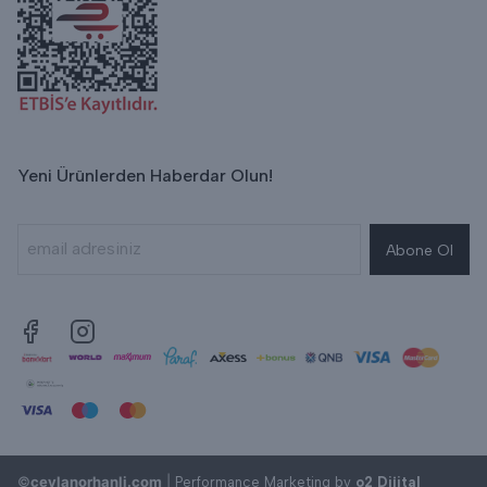
Yeni Ürünlerden Haberdar Olun!
Abone Ol
©
ceylanorhanli.com
|
Performance Marketing by
o2 Dijital