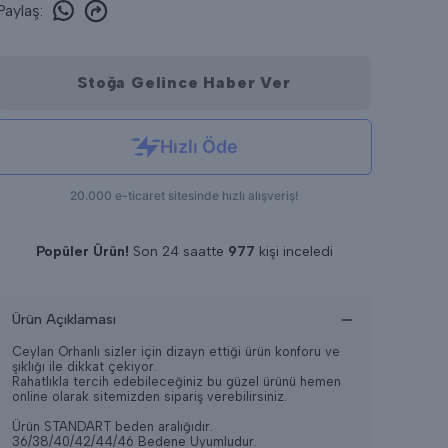
Paylaş
:
Stoğa Gelince Haber Ver
Popüler Ürün!
Son 24 saatte
977
kişi inceledi
Son 24 saatte
10
adet satıldı
Ürün Açıklaması
Ceylan Orhanlı sizler için dizayn ettiği ürün konforu ve
şıklığı ile dikkat çekiyor.
Rahatlıkla tercih edebileceğiniz bu güzel ürünü hemen
online olarak sitemizden sipariş verebilirsiniz.
Ürün STANDART beden aralığıdır.
36/38/40/42/44/46 Bedene Uyumludur.