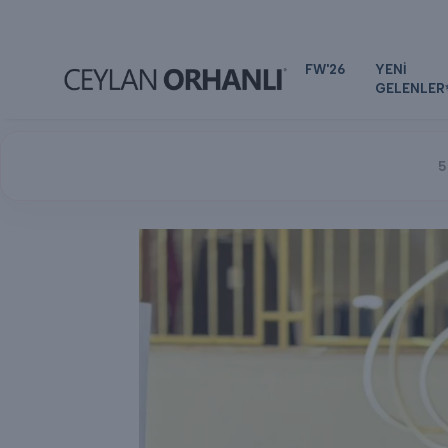
FW'26
YENİ
GELENLER
5