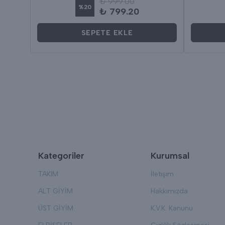
₺ 999.00
%
20
₺ 799.20
SEPETE EKLE
Kategoriler
Kurumsal
TAKIM
İletişim
ALT GİYİM
Hakkımızda
ÜST GİYİM
K.V.K. Kanunu