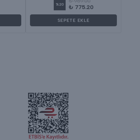
₺ 969.00
%
20
₺ 775.20
SEPETE EKLE