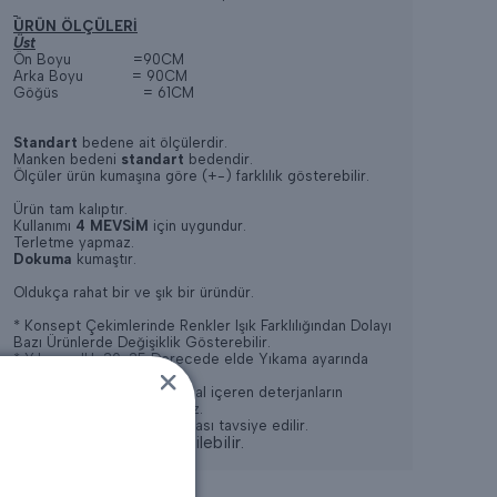
ÜRÜN ÖLÇÜLERİ
Üst
Ön Boyu =90CM
Arka Boyu = 90CM
Göğüs = 61CM
Standart
bedene ait ölçülerdir.
Manken bedeni
standart
bedendir.
Ölçüler ürün kumaşına göre (+-) farklılık gösterebilir.
Ürün tam kalıptır.
Kullanımı
4 MEVSİM
için uygundur.
Terletme yapmaz.
Dokuma
kumaştır.
Oldukça rahat bir ve şık bir üründür.
* Konsept Çekimlerinde Renkler Işık Farklılığından Dolayı
Bazı Ürünlerde Değişiklik Gösterebilir.
* Yıkama: Ilık 30-35 Derecede elde Yıkama ayarında
Yapılabilir,
* Ağartıcı ve yoğun kimyasal içeren deterjanların
kullanılması tavsiye edilmez.
* Gölge de kurutma yapılması tavsiye edilir.
* Kuru Temizlemeye verilebilir.