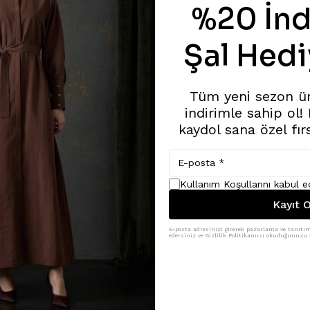
%20 İnd
Şal Hedi
Tüm yeni sezon ü
indirimle sahip ol!
kaydol sana özel fır
Kullanım Koşullarını kabul 
Kayıt O
E-posta adresinizi girerek pazarlama ve tanıtım 
edersiniz ve Gizlilik Politikamızı okuduğunuzu v
Benzer Ürünler