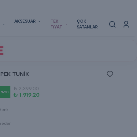
AKSESUAR
TEK
ÇOK
FİYAT
SATANLAR
E
İPEK TUNİK
₺ 2,399.00
%
20
₺ 1,919.20
Renk
Beden