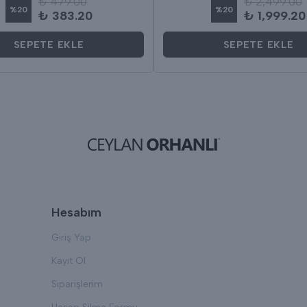
₺ 479.00
₺ 2,499.00
%
20
%
20
₺ 383.20
₺ 1,999.20
SEPETE EKLE
SEPETE EKLE
Hesabım
Giriş Yap
Kayıt Ol
Siparişlerim