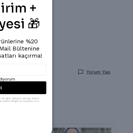
irim +
yesi 🎁
rünlerine %20
 Mail Bültenine
satları kaçırma!
Yorum Yap
ediyorum
l
ile ilgili iletişim almayı kabul
e kabul ettiğinizi onaylarsınız.