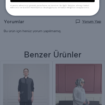
E-posta adresinizi girerek pazarlama ve tanıtım ile ilgili iletişim almayı kabul
edersiniz ve Gizlilik Politikamızı okuduğunuzu ve kabul ettiğinizi onaylarsınız.
Yorumlar
Yorum Yap
Bu ürün için henüz yorum yapılmamış.
Benzer Ürünler