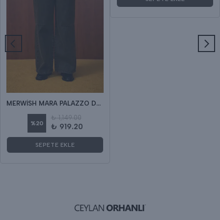
MERWİSH MARA PALAZZO DENİM
₺ 1,149.00
%
20
₺ 919.20
SEPETE EKLE