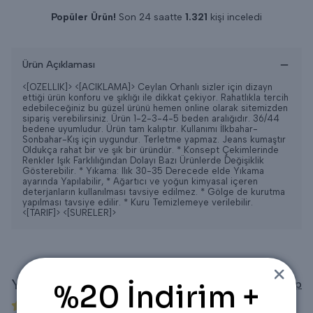
Popüler Ürün!
Son 24 saatte
1.321
kişi inceledi
Son 24 saatte
17
adet satıldı
Ürün Açıklaması
<[OZELLIK]>
<[ACIKLAMA]> Ceylan Orhanlı sizler için dizayn
ettiği ürün konforu ve şıklığı ile dikkat çekiyor. Rahatlıkla tercih
edebileceğiniz bu güzel ürünü hemen online olarak sitemizden
sipariş verebilirsiniz. Ürün 1-2-3-4-5 beden aralığıdır. 36/44
bedene uyumludur. Ürün tam kalıptır. Kullanımı İlkbahar-
Sonbahar-Kış için uygundur. Terletme yapmaz. Jeans kumaştır
Oldukça rahat bir ve şık bir üründür. * Konsept Çekimlerinde
Renkler Işık Farklılığından Dolayı Bazı Ürünlerde Değişiklik
Gösterebilir. * Yıkama: Ilık 30-35 Derecede elde Yıkama
ayarında Yapılabilir, * Ağartıcı ve yoğun kimyasal içeren
deterjanların kullanılması tavsiye edilmez. * Gölge de kurutma
yapılması tavsiye edilir. * Kuru Temizlemeye verilebilir.
<[TARIF]>
<[SURELER]>
Yorumlar
Yorum Yap
%20 İndirim +
3 değerlendirmeye göre