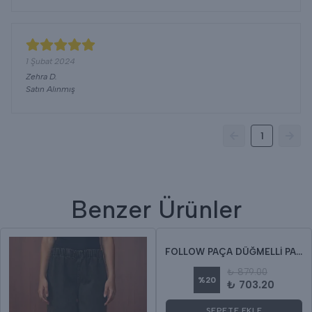
1 Şubat 2024
Zehra
D.
Satın Alınmış
1
Benzer Ürünler
FOLLOW PAÇA DÜĞMELLİ PANTOLON
₺ 879.00
%
20
₺ 703.20
SEPETE EKLE