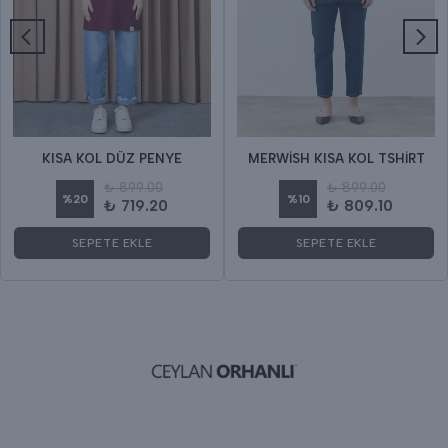
KISA KOL DÜZ PENYE
MERWİSH KISA KOL TSHİRT
₺ 899.00
₺ 899.00
%
20
%
10
₺ 719.20
₺ 809.10
SEPETE EKLE
SEPETE EKLE