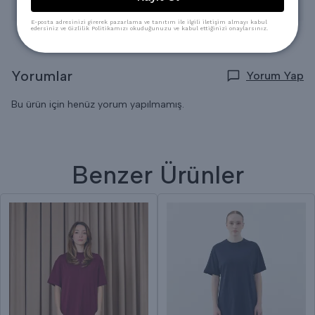
* Kuru Temizlemeye verilebilir.
E-posta adresinizi girerek pazarlama ve tanıtım ile ilgili iletişim almayı kabul
edersiniz ve Gizlilik Politikamızı okuduğunuzu ve kabul ettiğinizi onaylarsınız.
Yorumlar
Yorum Yap
Bu ürün için henüz yorum yapılmamış.
Benzer Ürünler