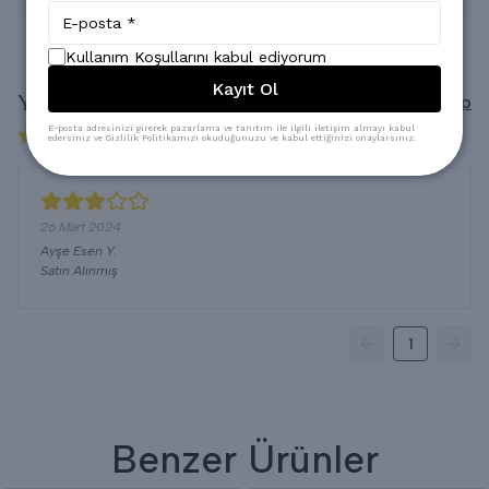
Kullanım Koşullarını kabul ediyorum
Kayıt Ol
Yorumlar
Yorum Yap
E-posta adresinizi girerek pazarlama ve tanıtım ile ilgili iletişim almayı kabul
1 değerlendirmeye göre
edersiniz ve Gizlilik Politikamızı okuduğunuzu ve kabul ettiğinizi onaylarsınız.
26 Mart 2024
Ayşe Esen
Y.
Satın Alınmış
1
Benzer Ürünler