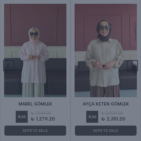
MABEL GÖMLEK
AYÇA KETEN GÖMLEK
₺ 1,599.00
₺ 2,939.00
%
20
%
20
₺ 1,279.20
₺ 2,351.20
SEPETE EKLE
SEPETE EKLE