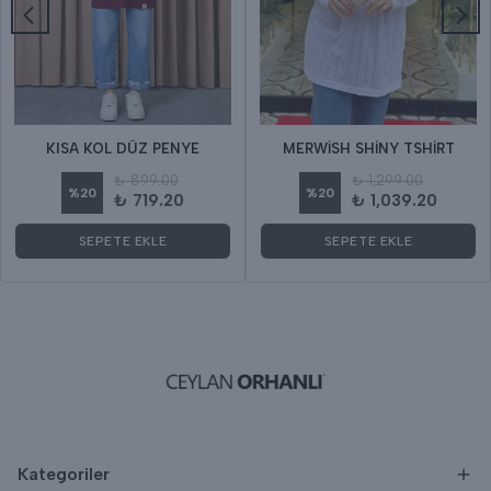
KISA KOL DÜZ PENYE
MERWİSH SHİNY TSHİRT
₺ 899.00
₺ 1,299.00
%
20
%
20
₺ 719.20
₺ 1,039.20
SEPETE EKLE
SEPETE EKLE
Kategoriler