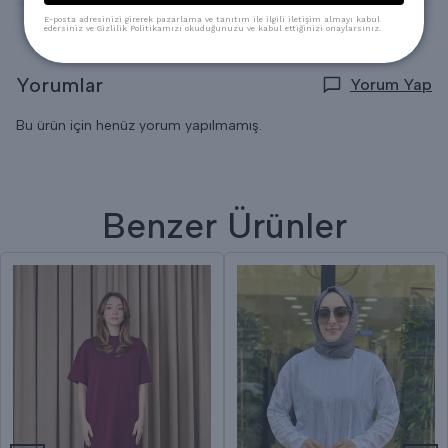
E-posta adresinizi girerek pazarlama ve tanıtım ile ilgili iletişim almayı kabul
edersiniz ve Gizlilik Politikamızı okuduğunuzu ve kabul ettiğinizi onaylarsınız.
Yorumlar
Yorum Yap
Bu ürün için henüz yorum yapılmamış.
Benzer Ürünler