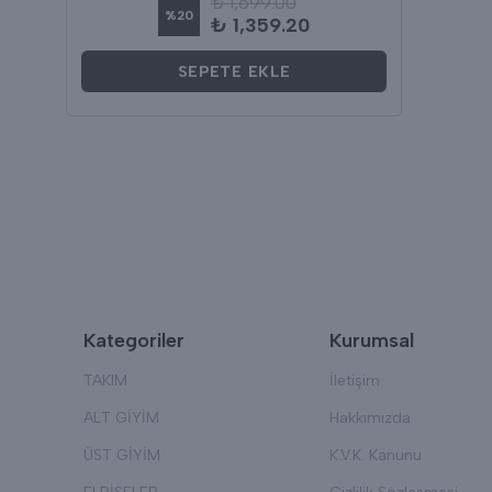
₺ 1,699.00
%
20
₺ 1,359.20
SEPETE EKLE
Kategoriler
Kurumsal
TAKIM
İletişim
ALT GİYİM
Hakkımızda
ÜST GİYİM
K.V.K. Kanunu