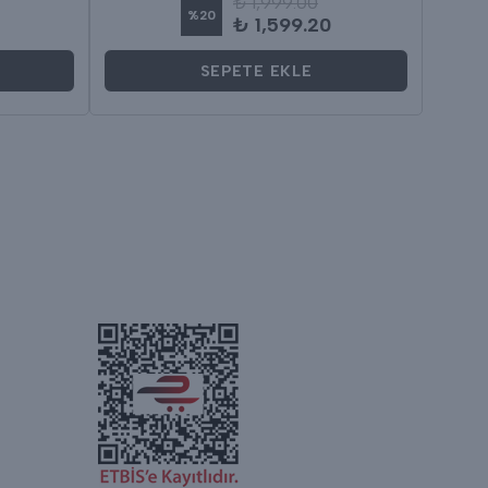
₺ 1,999.00
%
20
₺ 1,599.20
SEPETE EKLE