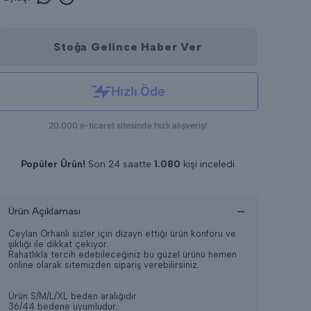
Stoğa Gelince Haber Ver
Popüler Ürün!
Son 24 saatte
1.080
kişi inceledi
Son 24 saatte
12
adet satıldı
Ürün Açıklaması
Ceylan Orhanlı sizler için dizayn ettiği ürün konforu ve
şıklığı ile dikkat çekiyor.
Rahatlıkla tercih edebileceğiniz bu güzel ürünü hemen
online olarak sitemizden sipariş verebilirsiniz.
Ürün S/M/L/XL beden aralığıdır.
36/44 bedene uyumludur.