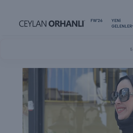
FW'26
YENİ
GELENLER
5