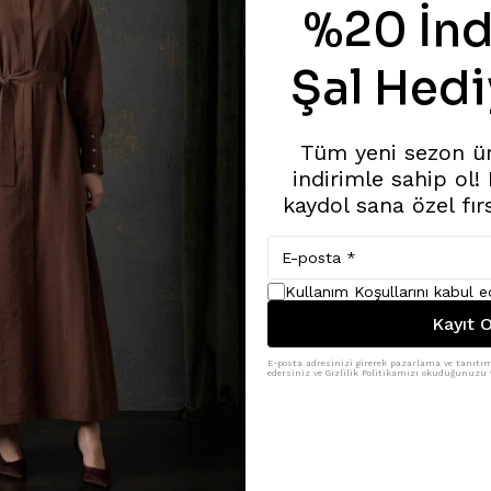
%20 İnd
Şal Hedi
Tüm yeni sezon ü
indirimle sahip ol!
kaydol sana özel fır
Kullanım Koşullarını kabul 
Kayıt O
E-posta adresinizi girerek pazarlama ve tanıtım 
edersiniz ve Gizlilik Politikamızı okuduğunuzu v
Benzer Ürünler