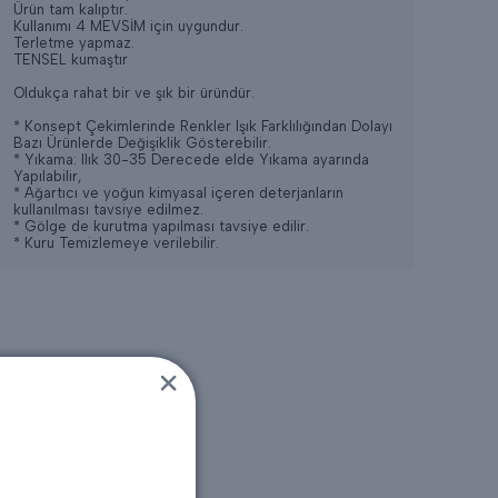
Ürün tam kalıptır.
Kullanımı 4 MEVSİM için uygundur.
Terletme yapmaz.
TENSEL kumaştır
Oldukça rahat bir ve şık bir üründür.
* Konsept Çekimlerinde Renkler Işık Farklılığından Dolayı
Bazı Ürünlerde Değişiklik Gösterebilir.
* Yıkama: Ilık 30-35 Derecede elde Yıkama ayarında
Yapılabilir,
* Ağartıcı ve yoğun kimyasal içeren deterjanların
kullanılması tavsiye edilmez.
* Gölge de kurutma yapılması tavsiye edilir.
* Kuru Temizlemeye verilebilir.