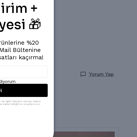
irim +
yesi 🎁
rünlerine %20
 Mail Bültenine
satları kaçırma!
Yorum Yap
ediyorum
l
ile ilgili iletişim almayı kabul
e kabul ettiğinizi onaylarsınız.