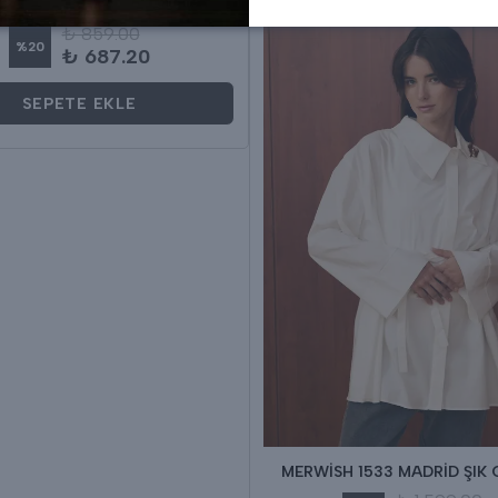
A UZUN ÇİZGİLİ GÖMLEK
₺ 859.00
%
20
₺ 687.20
SEPETE EKLE
MERWİSH 1533 MADRİD ŞIK