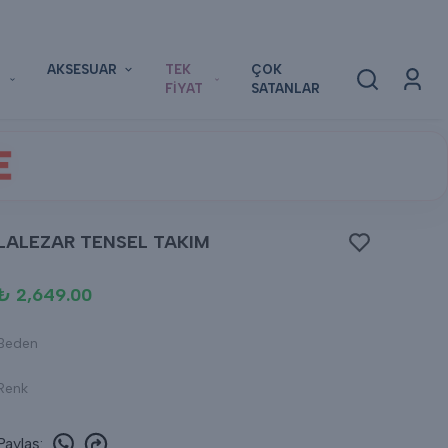
AKSESUAR
TEK
ÇOK
FİYAT
SATANLAR
E
LALEZAR TENSEL TAKIM
₺ 2,649.00
Beden
Renk
Paylaş
: