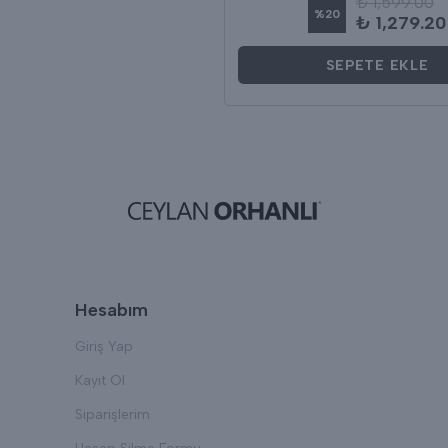
₺ 1,599.00
%
20
₺ 1,279.20
SEPETE EKLE
Hesabım
Giriş Yap
Kayıt Ol
Siparişlerim