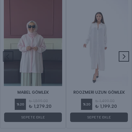
MABEL GÖMLEK
ROOZMERİ UZUN GÖMLEK
₺ 1,599.00
₺ 1,499.00
%
20
%
20
₺ 1,279.20
₺ 1,199.20
SEPETE EKLE
SEPETE EKLE