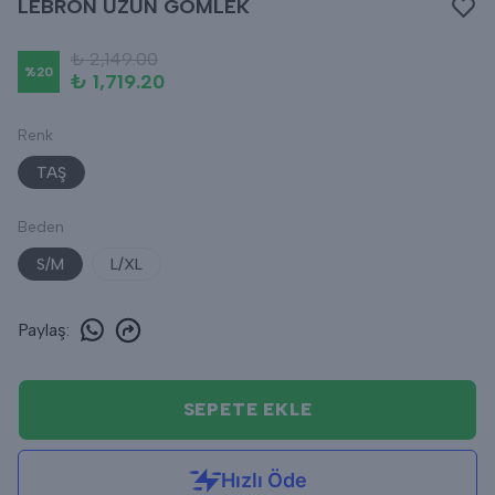
LEBRON UZUN GÖMLEK
₺ 2,149.00
%
20
₺ 1,719.20
Renk
TAŞ
Beden
S/M
L/XL
Paylaş
:
SEPETE EKLE