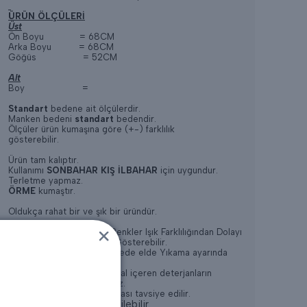
ÜRÜN ÖLÇÜLERİ
Üst
Ön Boyu = 68CM
Arka Boyu = 68CM
Göğüs = 52CM
Alt
Boy =
Standart
bedene ait ölçülerdir.
Manken bedeni
standart
bedendir.
Ölçüler ürün kumaşına göre (+-) farklılık
gösterebilir.
Ürün tam kalıptır.
Kullanımı
SONBAHAR KIŞ İLBAHAR
için uygundur.
Terletme yapmaz.
ÖRME
kumaştır.
Oldukça rahat bir ve şık bir üründür.
* Konsept Çekimlerinde Renkler Işık Farklılığından Dolayı
Bazı Ürünlerde Değişiklik Gösterebilir.
* Yıkama: Ilık 30-35 Derecede elde Yıkama ayarında
Yapılabilir,
* Ağartıcı ve yoğun kimyasal içeren deterjanların
kullanılması tavsiye edilmez.
* Gölge de kurutma yapılması tavsiye edilir.
* Kuru Temizlemeye verilebilir.