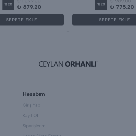
₺ 1,099.00
₺ 969.00
%
20
%
20
₺ 879.20
₺ 775.20
SEPETE EKLE
SEPETE EKLE
Hesabım
Giriş Yap
Kayıt Ol
Siparişlerim