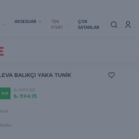
AKSESUAR
TEK
ÇOK
FİYAT
SATANLAR
E
LEVA BALIKÇI YAKA TUNİK
₺ 699.00
%
15
₺ 594.15
Renk
Beden