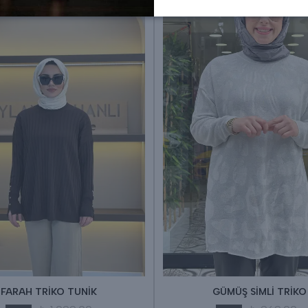
FARAH TRİKO TUNİK
GÜMÜŞ SİMLİ TRİKO