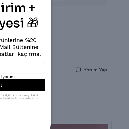
irim +
yesi 🎁
rünlerine %20
 Mail Bültenine
satları kaçırma!
Yorum Yap
ediyorum
l
ile ilgili iletişim almayı kabul
e kabul ettiğinizi onaylarsınız.