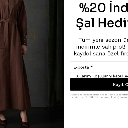
%20 İnd
Şal Hedi
Tüm yeni sezon ü
indirimle sahip ol!
kaydol sana özel fır
Kullanım Koşullarını kabul 
Kayıt O
E-posta adresinizi girerek pazarlama ve tanıtım 
edersiniz ve Gizlilik Politikamızı okuduğunuzu v
Benzer Ürünler