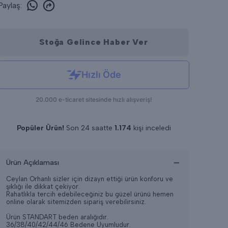
Paylaş
:
Stoğa Gelince Haber Ver
Popüler Ürün!
Son 24 saatte
1.174
kişi inceledi
Son 24 saatte
14
adet satıldı
Ürün Açıklaması
Ceylan Orhanlı sizler için dizayn ettiği ürün konforu ve
şıklığı ile dikkat çekiyor.
Rahatlıkla tercih edebileceğiniz bu güzel ürünü hemen
online olarak sitemizden sipariş verebilirsiniz.
Ürün STANDART beden aralığıdır.
36/38/40/42/44/46 Bedene Uyumludur.