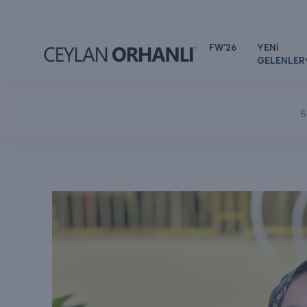
FW'26
YENİ
GELENLER
5