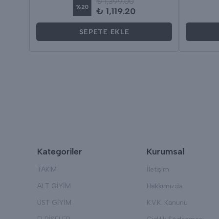
₺ 1,399.00
%
20
₺ 1,119.20
SEPETE EKLE
Kategoriler
Kurumsal
TAKIM
İletişim
ALT GİYİM
Hakkımızda
ÜST GİYİM
K.V.K. Kanunu