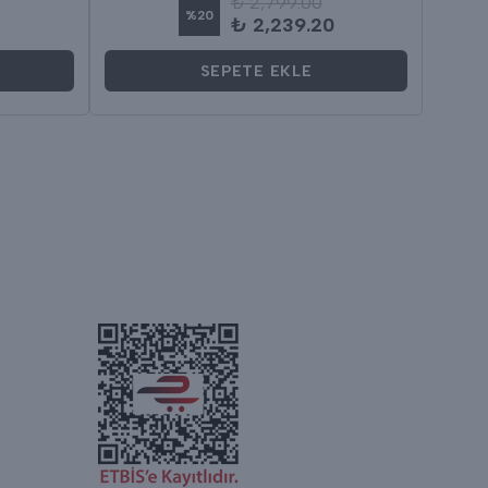
₺ 2,799.00
%
20
₺ 2,239.20
SEPETE EKLE