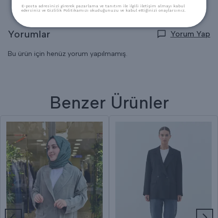
E-posta adresinizi girerek pazarlama ve tanıtım ile ilgili iletişim almayı kabul
edersiniz ve Gizlilik Politikamızı okuduğunuzu ve kabul ettiğinizi onaylarsınız.
Yorumlar
Yorum Yap
Bu ürün için henüz yorum yapılmamış.
Benzer Ürünler