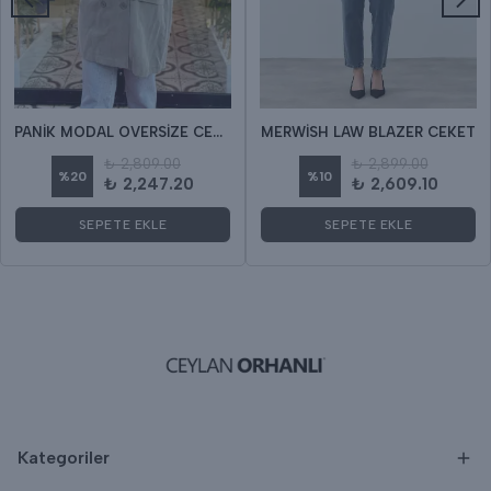
PANİK MODAL OVERSİZE CEKET
MERWİSH LAW BLAZER CEKET
₺ 2,809.00
₺ 2,899.00
%
20
%
10
₺ 2,247.20
₺ 2,609.10
SEPETE EKLE
SEPETE EKLE
Kategoriler