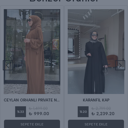
CEYLAN ORHANLI PRİVATE NEFES NAMAZ ELBİSE
KARANFİL KAP
₺ 1,499.00
₺ 2,799.00
%
33
%
20
₺ 999.00
₺ 2,239.20
SEPETE EKLE
SEPETE EKLE