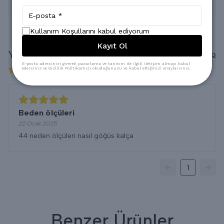
* Kuru Temizlemeye verilebilir.
Kullanım Koşullarını kabul ediyorum
Kayıt Ol
Yorumlar
Yorum Yap
E-posta adresinizi girerek pazarlama ve tanıtım ile ilgili iletişim almayı kabul
edersiniz ve Gizlilik Politikamızı okuduğunuzu ve kabul ettiğinizi onaylarsınız.
1 değerlendirmeye göre
Beden ölçüleri
22 Ocak 2025
44 neden ölçüleri nasıl göğüs kalça
1
Benzer Ürünler