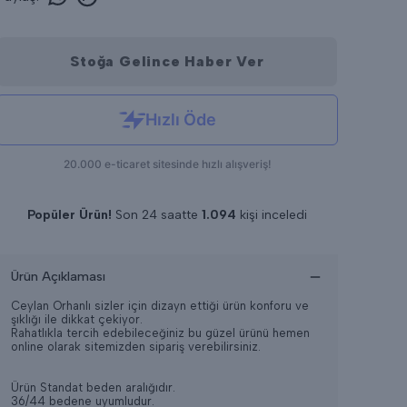
Stoğa Gelince Haber Ver
Popüler Ürün!
Son 24 saatte
1.094
kişi inceledi
Son 24 saatte
11
adet satıldı
Ürün Açıklaması
Ceylan Orhanlı sizler için dizayn ettiği ürün konforu ve
şıklığı ile dikkat çekiyor.
Rahatlıkla tercih edebileceğiniz bu güzel ürünü hemen
online olarak sitemizden sipariş verebilirsiniz.
Ürün Standat beden aralığıdır.
36/44 bedene uyumludur.