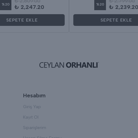
₺ 2,809.00
₺ 2,799.00
%
20
%
20
₺ 2,247.20
₺ 2,239.2
SEPETE EKLE
SEPETE EKLE
Hesabım
Giriş Yap
Kayıt Ol
Siparişlerim