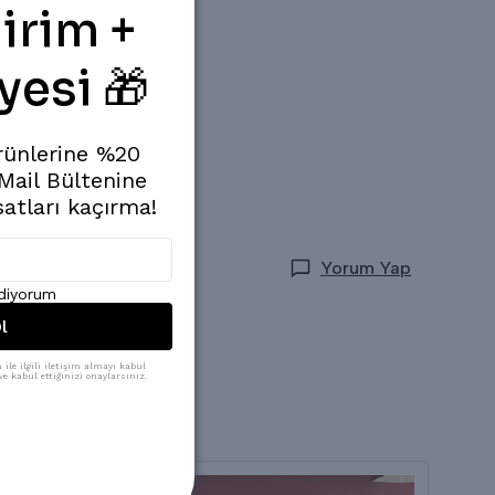
irim +
yesi 🎁
rünlerine %20
 Mail Bültenine
satları kaçırma!
Yorum Yap
ediyorum
l
ile ilgili iletişim almayı kabul
e kabul ettiğinizi onaylarsınız.