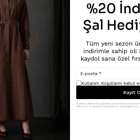
%20 İnd
Şal Hedi
Tüm yeni sezon ü
indirimle sahip ol!
kaydol sana özel fır
Kullanım Koşullarını kabul 
Kayıt O
E-posta adresinizi girerek pazarlama ve tanıtım 
edersiniz ve Gizlilik Politikamızı okuduğunuzu v
Benzer Ürünler