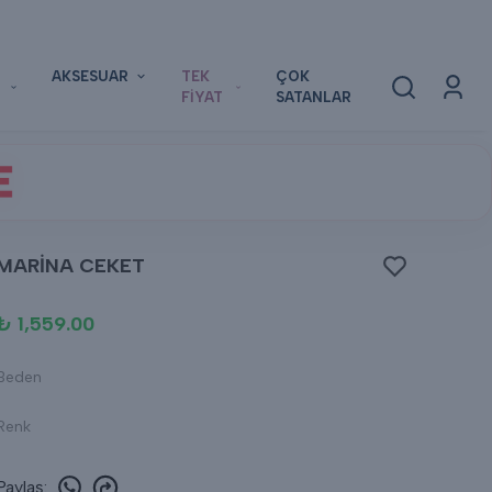
AKSESUAR
TEK
ÇOK
FİYAT
SATANLAR
E
MARİNA CEKET
₺ 1,559.00
Beden
Renk
Paylaş
: