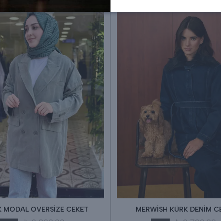
K MODAL OVERSİZE CEKET
MERWİSH KÜRK DENİM C