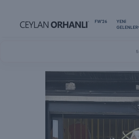
FW'26
YENİ
GELENLER
5