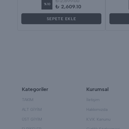
₺ 2,899.00
%
10
₺ 2,609.10
SEPETE EKLE
Kategoriler
Kurumsal
TAKIM
İletişim
ALT GİYİM
Hakkımızda
ÜST GİYİM
K.V.K. Kanunu