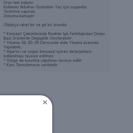
Ürün tam kalıptır.
Kullanımı İlkbahar-Sonbahar-Yaz için uygundur.
Terletme yapmaz.
Dokuma kumaştır
Oldukça rahat bir ve şık bir üründür.
* Konsept Çekimlerinde Renkler Işık Farklılığından Dolayı
Bazı Ürünlerde Değişiklik Gösterebilir.
* Yıkama: Ilık 30-35 Derecede elde Yıkama ayarında
Yapılabilir,
* Ağartıcı ve yoğun kimyasal içeren deterjanların
kullanılması tavsiye edilmez.
* Gölge de kurutma yapılması tavsiye edilir.
* Kuru Temizlemeye verilebilir.