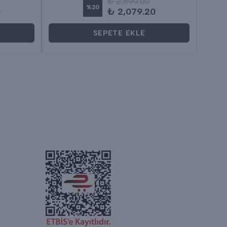
₺ 2,599.00
%
20
0
₺ 2,079.20
SEPETE EKLE