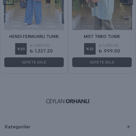
HENDİ FERMUARLI TUNİK
MİST TRİKO TUNİK
₺ 1,659.00
₺ 1,459.00
%
20
%
32
₺ 1,327.20
₺ 999.00
SEPETE EKLE
SEPETE EKLE
Kategoriler