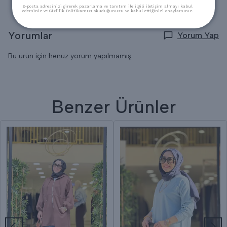
E-posta adresinizi girerek pazarlama ve tanıtım ile ilgili iletişim almayı kabul
edersiniz ve Gizlilik Politikamızı okuduğunuzu ve kabul ettiğinizi onaylarsınız.
Yorumlar
Yorum Yap
Bu ürün için henüz yorum yapılmamış.
Benzer Ürünler