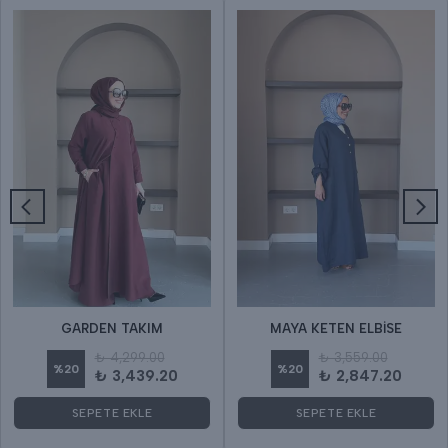
GARDEN TAKIM
MAYA KETEN ELBİSE
₺ 4,299.00
₺ 3,559.00
%
20
%
20
₺ 3,439.20
₺ 2,847.20
SEPETE EKLE
SEPETE EKLE