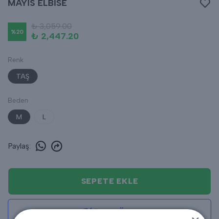
MAYIS ELBİSE
₺ 3,059.00
%
20
₺ 2,447.20
Renk
TAŞ
Beden
M
L
Paylaş
:
SEPETE EKLE