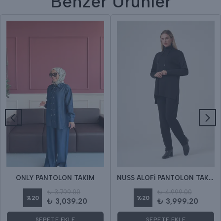
Benzer Ürünler
ONLY PANTOLON TAKIM
NUSS ALOFİ PANTOLON TAKIM
₺ 3,799.00
₺ 4,999.00
%
20
%
20
₺ 3,039.20
₺ 3,999.20
SEPETE EKLE
SEPETE EKLE