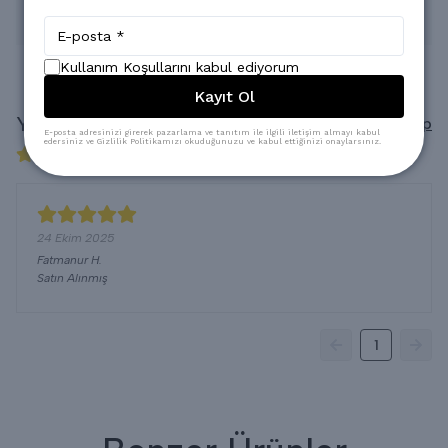
* Kuru Temizlemeye verilebilir.
Kullanım Koşullarını kabul ediyorum
Kayıt Ol
Yorumlar
Yorum Yap
E-posta adresinizi girerek pazarlama ve tanıtım ile ilgili iletişim almayı kabul
edersiniz ve Gizlilik Politikamızı okuduğunuzu ve kabul ettiğinizi onaylarsınız.
1 değerlendirmeye göre
24 Ekim 2025
Fatmanur
H.
Satın Alınmış
1