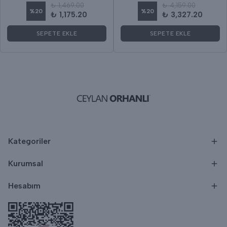
₺ 1,469.00
₺ 4,159.00
%
20
%
20
₺ 1,175.20
₺ 3,327.20
SEPETE EKLE
SEPETE EKLE
Kategoriler
Kurumsal
Hesabım