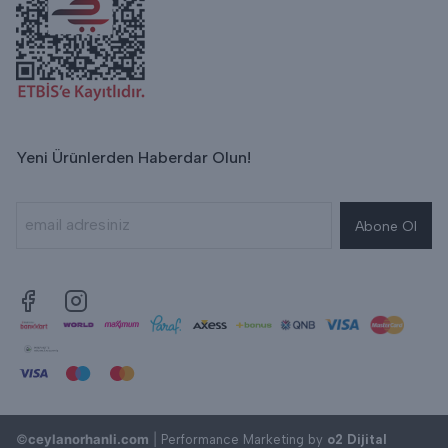
Yeni Ürünlerden Haberdar Olun!
Abone Ol
©
ceylanorhanli.com
|
Performance Marketing by
o2 Dijital