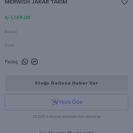
MERWİSH JAKAR TAKIM
₺ 1,149.00
Beden
Renk
Paylaş
:
Stoğa Gelince Haber Ver
Popüler Ürün!
Son 24 saatte
1.114
kişi inceledi