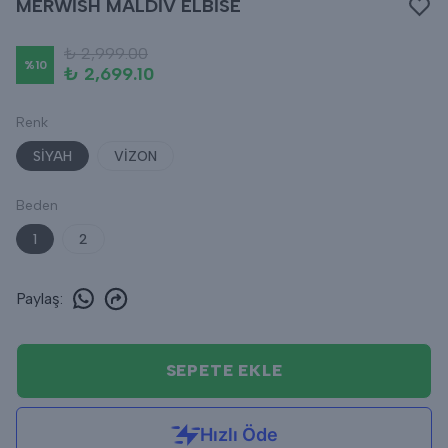
MERWİSH MALDİV ELBİSE
₺ 2,999.00
%
10
₺ 2,699.10
Renk
SİYAH
VİZON
Beden
1
2
Paylaş
:
SEPETE EKLE