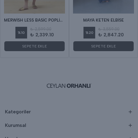
MERWİSH LESS BASİC POPLİN ELBİSE
MAYA KETEN ELBİSE
₺ 2,599.00
₺ 3,559.00
%
10
%
20
₺ 2,339.10
₺ 2,847.20
SEPETE EKLE
SEPETE EKLE
Kategoriler
Kurumsal