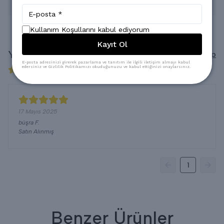
* Kuru Temizlemeye verilebilir.
Kullanım Koşullarını kabul ediyorum
Kayıt Ol
Yorumlar
Yorum Yap
E-posta adresinizi girerek pazarlama ve tanıtım ile ilgili iletişim almayı kabul
edersiniz ve Gizlilik Politikamızı okuduğunuzu ve kabul ettiğinizi onaylarsınız.
1 değerlendirmeye göre
17 Mayıs 2025
büşra
F.
Satın Alınmış
1
Benzer Ürünler