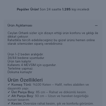
Popüler Ürün!
Son 24 saatte
1.285
kişi inceledi
Son 24 saatte
15
adet satıldı
Ürün Açıklaması
Ceylan Orhanlı sizler için dizayn ettiği ürün konforu ve şıklığı ile
dikkat çekiyor.
Rahatlıkla tercih edebileceğiniz bu güzel ürünü hemen online
olarak sitemizden sipariş verebilirsiniz.
Ürün 1-2 beden aralığıdır.
36/44 bedene uyumludur.
Ürün tam kalıptır.
Kullanımı 4 MEVSİM için uygundur.
Terletme yapmaz.
Dokuma kumaştır
Ürün Özellikleri
✔
Kumaş Türü
: %100 Keten – Hafif, nefes alabilen ve
dayanıklı yapı.
✔
Üst Parça Boy
: 85 cm – Rahat ve dökümlü kesim.
✔
Alt Parça Boy
: 93 cm – Uzun ve hareket özgürlüğü
sunan tasarım.
✔
Kesim
: Oversize rahat kesim, şık ve konforlu görünüm.