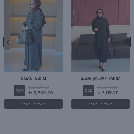
NİSAN TAKIM
SADE ŞALVAR TAKIM
₺ 3,699.00
₺ 2,649.00
%
20
%
20
₺ 2,959.20
₺ 2,119.20
SEPETE EKLE
SEPETE EKLE