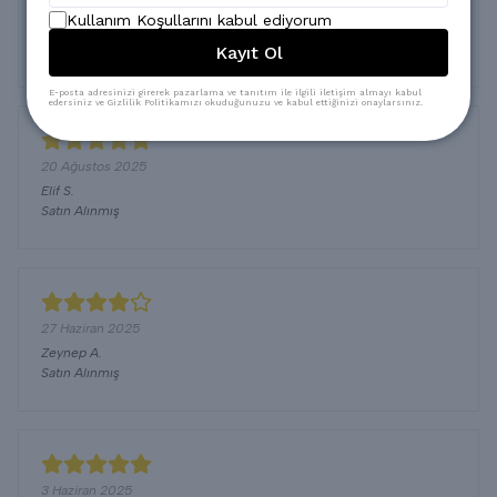
29 Ağustos 2025
Kullanım Koşullarını kabul ediyorum
Nihal
D.
Satın Alınmış
Kayıt Ol
E-posta adresinizi girerek pazarlama ve tanıtım ile ilgili iletişim almayı kabul
edersiniz ve Gizlilik Politikamızı okuduğunuzu ve kabul ettiğinizi onaylarsınız.
20 Ağustos 2025
Elif
S.
Satın Alınmış
27 Haziran 2025
Zeynep
A.
Satın Alınmış
3 Haziran 2025