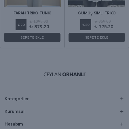
FARAH TRİKO TUNİK
GÜMÜŞ SİMLİ TRİKO
₺ 1,099.00
₺ 969.00
%
20
%
20
₺ 879.20
₺ 775.20
SEPETE EKLE
SEPETE EKLE
Kategoriler
Kurumsal
Hesabım