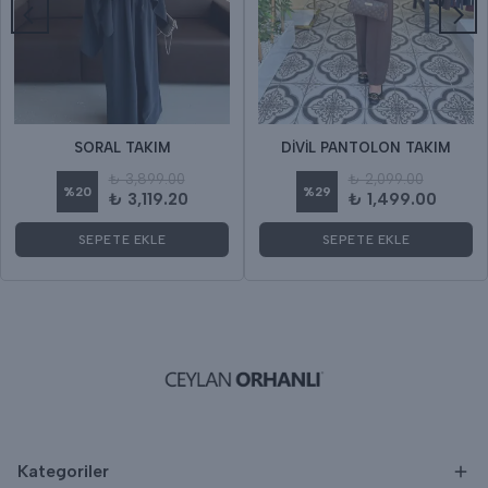
SORAL TAKIM
DİVİL PANTOLON TAKIM
₺ 3,899.00
₺ 2,099.00
%
20
%
29
₺ 3,119.20
₺ 1,499.00
SEPETE EKLE
SEPETE EKLE
Kategoriler