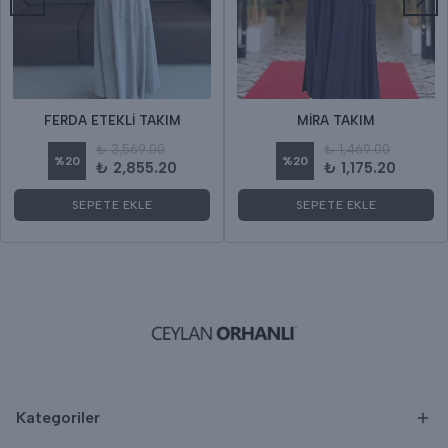
FERDA ETEKLİ TAKIM
MİRA TAKIM
₺ 3,569.00
₺ 1,469.00
%
20
%
20
₺ 2,855.20
₺ 1,175.20
SEPETE EKLE
SEPETE EKLE
Kategoriler