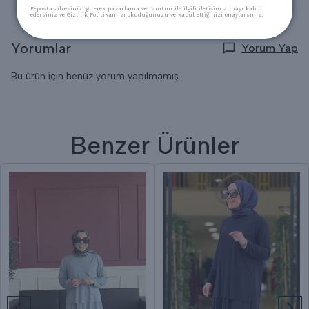
E-posta adresinizi girerek pazarlama ve tanıtım ile ilgili iletişim almayı kabul
edersiniz ve Gizlilik Politikamızı okuduğunuzu ve kabul ettiğinizi onaylarsınız.
Yorumlar
Yorum Yap
Bu ürün için henüz yorum yapılmamış.
Benzer Ürünler