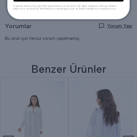
E-posta adresinizi girerek pazarlama ve tanıtım ile ilgili iletişim almayı kabul
edersiniz ve Gizlilik Politikamızı okuduğunuzu ve kabul ettiğinizi onaylarsınız.
Yorumlar
Yorum Yap
Bu ürün için henüz yorum yapılmamış.
Benzer Ürünler