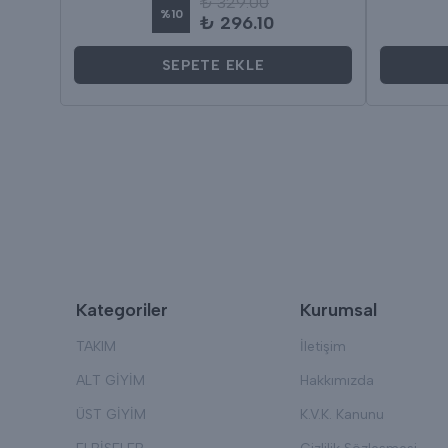
₺ 329.00
%
10
₺ 296.10
SEPETE EKLE
Kategoriler
Kurumsal
TAKIM
İletişim
ALT GİYİM
Hakkımızda
ÜST GİYİM
K.V.K. Kanunu