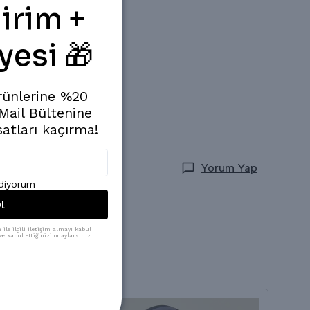
irim +
yesi 🎁
rünlerine %20
 Mail Bültenine
satları kaçırma!
Yorum Yap
ediyorum
l
ile ilgili iletişim almayı kabul
e kabul ettiğinizi onaylarsınız.