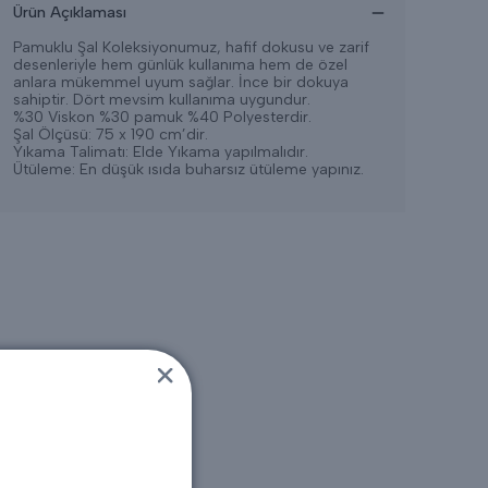
Ürün Açıklaması
Pamuklu Şal Koleksiyonumuz, hafif dokusu ve zarif
desenleriyle hem günlük kullanıma hem de özel
anlara mükemmel uyum sağlar. İnce bir dokuya
sahiptir. Dört mevsim kullanıma uygundur.
%30 Viskon %30 pamuk %40 Polyesterdir.
Şal Ölçüsü: 75 x 190 cm’dir.
Yıkama Talimatı: Elde Yıkama yapılmalıdır.
Ütüleme: En düşük ısıda buharsız ütüleme yapınız.