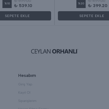
₺ 599.00
₺ 499.00
%
10
%
20
₺ 539.10
₺ 399.20
SEPETE EKLE
SEPETE EKLE
Hesabım
Giriş Yap
Kayıt Ol
Siparişlerim