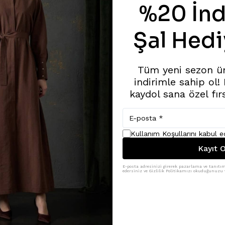
%20 İnd
Şal Hedi
Tüm yeni sezon ü
indirimle sahip ol!
kaydol sana özel fır
Kullanım Koşullarını kabul 
Kayıt O
E-posta adresinizi girerek pazarlama ve tanıtım 
edersiniz ve Gizlilik Politikamızı okuduğunuzu v
Benzer Ürünler