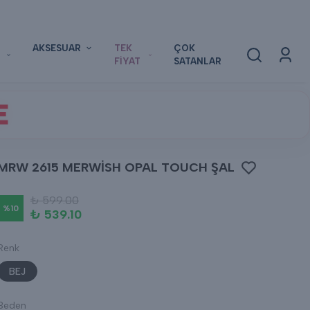
AKSESUAR
TEK
ÇOK
FİYAT
SATANLAR
E
MRW 2615 MERWİSH OPAL TOUCH ŞAL
₺ 599.00
%
10
₺ 539.10
Renk
BEJ
Beden