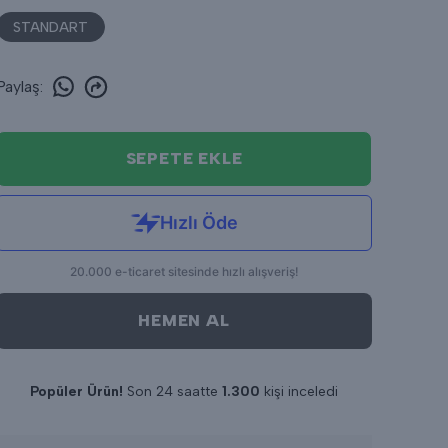
STANDART
Paylaş
:
SEPETE EKLE
HEMEN AL
Popüler Ürün!
Son 24 saatte
1.300
kişi inceledi
Son 24 saatte
16
adet satıldı