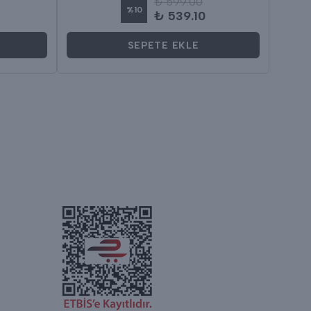
₺ 599.00
%
10
₺ 539.10
SEPETE EKLE