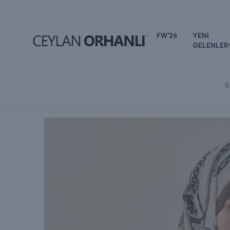
FW'26
YENİ
GELENLER
5