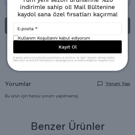
indirimle sahip ol! Mail Bültenine
kaydol sana özel fırsatları kaçırma!
HEMEN AL
Kullanım Koşullarını kabul ediyorum
Kayıt Ol
Popüler Ürün!
Son 24 saatte
936
kişi inceledi
Son 24 saatte
8
adet satıldı
E-posta adresinizi girerek pazarlama ve tanıtım ile ilgili iletişim almayı kabul
edersiniz ve Gizlilik Politikamızı okuduğunuzu ve kabul ettiğinizi onaylarsınız.
Yorumlar
Yorum Yap
Bu ürün için henüz yorum yapılmamış.
Benzer Ürünler