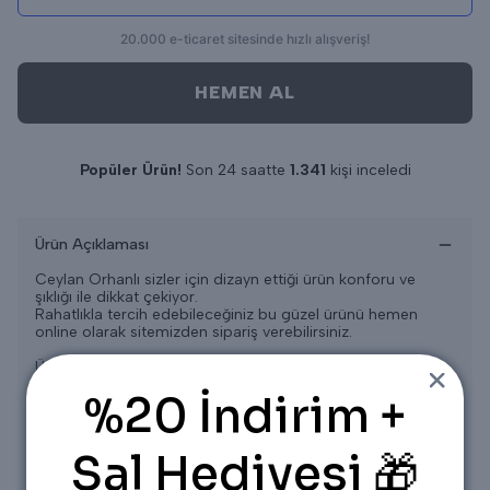
HEMEN AL
Popüler Ürün!
Son 24 saatte
1.341
kişi inceledi
Son 24 saatte
18
adet satıldı
Ürün Açıklaması
Ceylan Orhanlı sizler için dizayn ettiği ürün konforu ve
şıklığı ile dikkat çekiyor.
Rahatlıkla tercih edebileceğiniz bu güzel ürünü hemen
online olarak sitemizden sipariş verebilirsiniz.
Ürün S-M-L-XL beden aralığıdır.
S BEDEN 36/38
%20 İndirim +
M BEDEN 40/42
L BEDEN 44/46
Şal Hediyesi 🎁
ÜRÜN ÖLÇÜLERİ
Üst