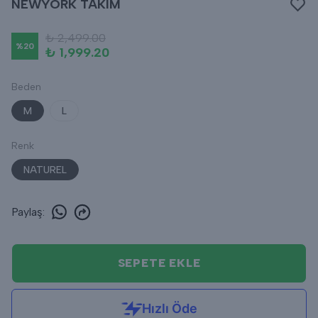
NEWYORK TAKIM
₺ 2,499.00
%
20
₺ 1,999.20
Beden
M
L
Renk
NATUREL
Paylaş
:
SEPETE EKLE