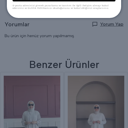
E-posta adresinizi girerek pazarlama ve tanıtım ile ilgili iletişim almayı kabul
edersiniz ve Gizlilik Politikamızı okuduğunuzu ve kabul ettiğinizi onaylarsınız.
Yorumlar
Yorum Yap
Bu ürün için henüz yorum yapılmamış.
Benzer Ürünler