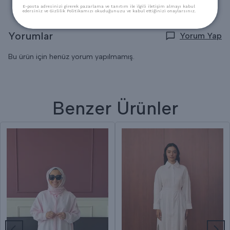
E-posta adresinizi girerek pazarlama ve tanıtım ile ilgili iletişim almayı kabul
edersiniz ve Gizlilik Politikamızı okuduğunuzu ve kabul ettiğinizi onaylarsınız.
Yorumlar
Yorum Yap
Bu ürün için henüz yorum yapılmamış.
Benzer Ürünler