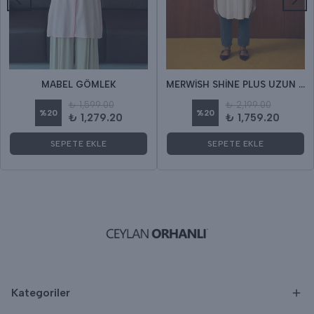
MABEL GÖMLEK
MERWİSH SHİNE PLUS UZUN GÖMLEK
₺ 1,599.00
₺ 2,199.00
%
20
%
20
₺ 1,279.20
₺ 1,759.20
SEPETE EKLE
SEPETE EKLE
Kategoriler