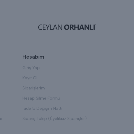
Hesabım
Giriş Yap
Kayıt Ol
Siparişlerim
Hesap Silme Formu
İade & Değişim Hattı
i
Sipariş Takip (Üyeliksiz Siparişler)