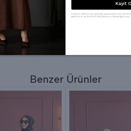
Kayıt O
E-posta adresinizi girerek pazarlama ve tanıtım 
edersiniz ve Gizlilik Politikamızı okuduğunuzu v
Benzer Ürünler