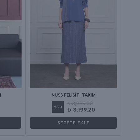
M
NUSS FELİSİTİ TAKIM
₺ 3,999.00
%
20
₺ 3,199.20
SEPETE EKLE