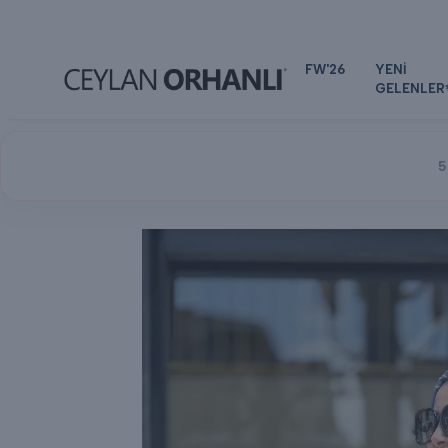
FW'26
YENİ
GELENLER
5