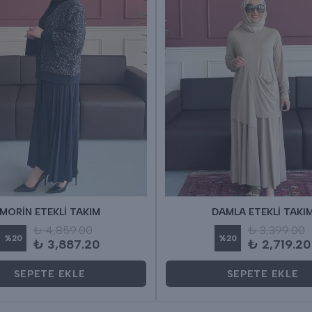
MORİN ETEKLİ TAKIM
DAMLA ETEKLİ TAKI
₺ 4,859.00
₺ 3,399.00
%
20
%
20
₺ 3,887.20
₺ 2,719.20
SEPETE EKLE
SEPETE EKLE