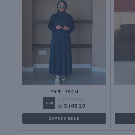
YAREL TAKIM
₺ 3,929.00
%
20
₺ 3,143.20
SEPETE EKLE