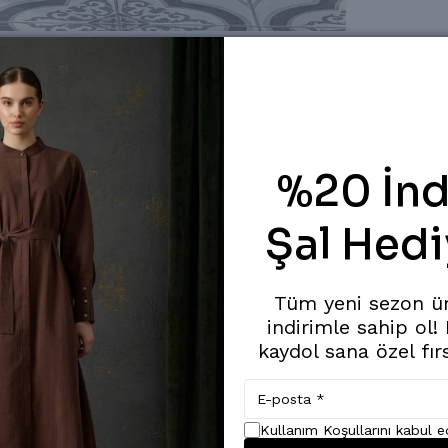
%20 İnd
Şal Hedi
Tüm yeni sezon ü
indirimle sahip ol!
kaydol sana özel fır
Kullanım Koşullarını kabul 