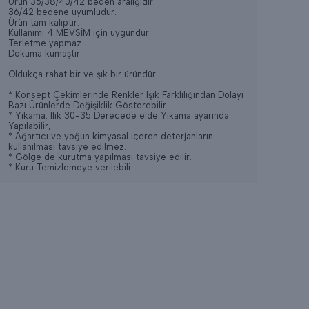
Ürün 36/38/40/42 beden aralığıdır.
36/42 bedene uyumludur.
Ürün tam kalıptır.
Kullanımı 4 MEVSİM için uygundur.
Terletme yapmaz.
Dokuma kumaştır
Oldukça rahat bir ve şık bir üründür.
* Konsept Çekimlerinde Renkler Işık Farklılığından Dolayı
Bazı Ürünlerde Değişiklik Gösterebilir.
* Yıkama: Ilık 30-35 Derecede elde Yıkama ayarında
Yapılabilir,
* Ağartıcı ve yoğun kimyasal içeren deterjanların
kullanılması tavsiye edilmez.
* Gölge de kurutma yapılması tavsiye edilir.
* Kuru Temizlemeye verilebili