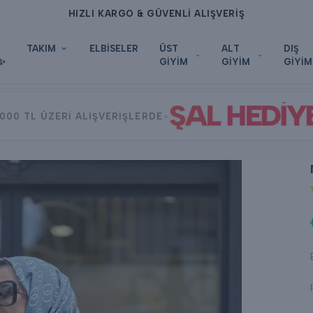
HIZLI KARGO & GÜVENLİ ALIŞVERİŞ
TAKIM
ELBİSELER
ÜST
ALT
DIŞ
✨
GİYİM
GİYİM
GİYİM
ŞAL HEDİY
•
000 TL ÜZERİ ALIŞVERİŞLERDE