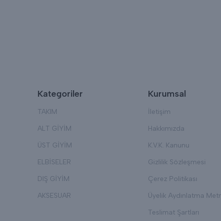
Kategoriler
Kurumsal
TAKIM
İletişim
ALT GİYİM
Hakkımızda
ÜST GİYİM
K.V.K. Kanunu
ELBİSELER
Gizlilik Sözleşmesi
DIŞ GİYİM
Çerez Politikası
AKSESUAR
Üyelik Aydınlatma Metn
Teslimat Şartları