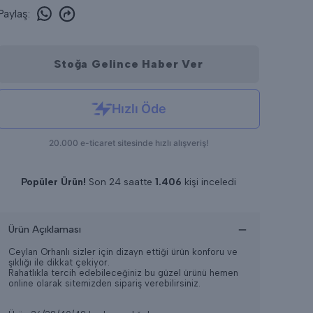
Paylaş
:
Stoğa Gelince Haber Ver
Popüler Ürün!
Son 24 saatte
1.406
kişi inceledi
Son 24 saatte
19
adet satıldı
Ürün Açıklaması
Ceylan Orhanlı sizler için dizayn ettiği ürün konforu ve
şıklığı ile dikkat çekiyor.
Rahatlıkla tercih edebileceğiniz bu güzel ürünü hemen
online olarak sitemizden sipariş verebilirsiniz.