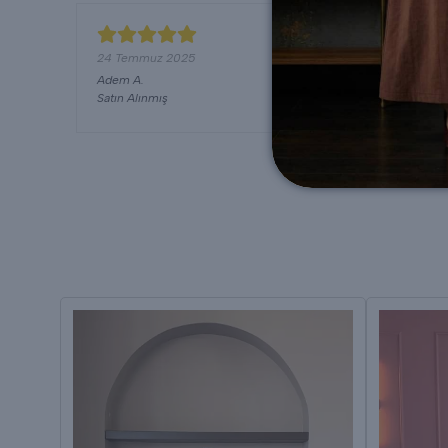
24 Temmuz 2025
Adem
A.
Satın Alınmış