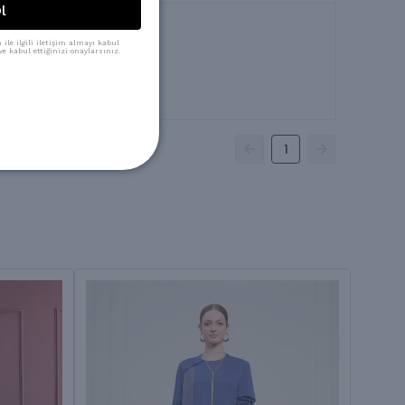
l
ile ilgili iletişim almayı kabul
e kabul ettiğinizi onaylarsınız.
1