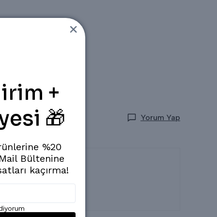
irim +
yesi 🎁
Yorum Yap
rünlerine %20
 Mail Bültenine
satları kaçırma!
ediyorum