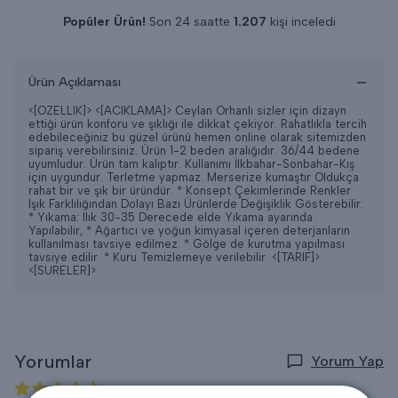
Popüler Ürün!
Son 24 saatte
1.207
kişi inceledi
Son 24 saatte
13
adet satıldı
Ürün Açıklaması
<[OZELLIK]>
<[ACIKLAMA]> Ceylan Orhanlı sizler için dizayn
ettiği ürün konforu ve şıklığı ile dikkat çekiyor. Rahatlıkla tercih
edebileceğiniz bu güzel ürünü hemen online olarak sitemizden
sipariş verebilirsiniz. Ürün 1-2 beden aralığıdır. 36/44 bedene
uyumludur. Ürün tam kalıptır. Kullanımı İlkbahar-Sonbahar-Kış
için uygundur. Terletme yapmaz. Merserize kumaştır Oldukça
rahat bir ve şık bir üründür. * Konsept Çekimlerinde Renkler
Işık Farklılığından Dolayı Bazı Ürünlerde Değişiklik Gösterebilir.
* Yıkama: Ilık 30-35 Derecede elde Yıkama ayarında
Yapılabilir, * Ağartıcı ve yoğun kimyasal içeren deterjanların
kullanılması tavsiye edilmez. * Gölge de kurutma yapılması
tavsiye edilir. * Kuru Temizlemeye verilebilir.
<[TARIF]>
<[SURELER]>
Yorumlar
Yorum Yap
5 değerlendirmeye göre