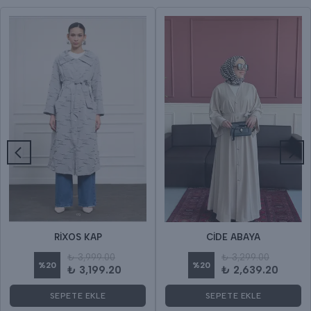
RİXOS KAP
CİDE ABAYA
₺ 3,999.00
₺ 3,299.00
%
20
%
20
₺ 3,199.20
₺ 2,639.20
SEPETE EKLE
SEPETE EKLE