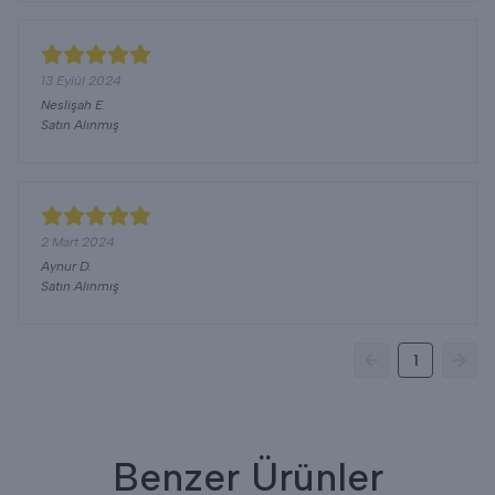
13 Eylül 2024
Neslişah
E.
Satın Alınmış
2 Mart 2024
Aynur
D.
Satın Alınmış
1
Benzer Ürünler