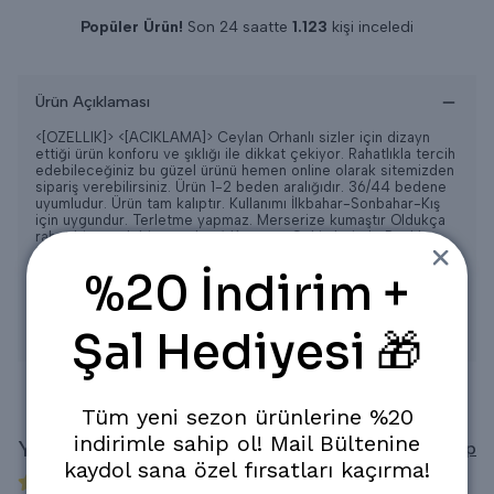
Popüler Ürün!
Son 24 saatte
1.123
kişi inceledi
Son 24 saatte
13
adet satıldı
Ürün Açıklaması
<[OZELLIK]>
<[ACIKLAMA]> Ceylan Orhanlı sizler için dizayn
ettiği ürün konforu ve şıklığı ile dikkat çekiyor. Rahatlıkla tercih
edebileceğiniz bu güzel ürünü hemen online olarak sitemizden
sipariş verebilirsiniz. Ürün 1-2 beden aralığıdır. 36/44 bedene
uyumludur. Ürün tam kalıptır. Kullanımı İlkbahar-Sonbahar-Kış
için uygundur. Terletme yapmaz. Merserize kumaştır Oldukça
rahat bir ve şık bir üründür. * Konsept Çekimlerinde Renkler
Işık Farklılığından Dolayı Bazı Ürünlerde Değişiklik Gösterebilir.
* Yıkama: Ilık 30-35 Derecede elde Yıkama ayarında
%20 İndirim +
Yapılabilir, * Ağartıcı ve yoğun kimyasal içeren deterjanların
kullanılması tavsiye edilmez. * Gölge de kurutma yapılması
tavsiye edilir. * Kuru Temizlemeye verilebilir.
<[TARIF]>
Şal Hediyesi 🎁
<[SURELER]>
Tüm yeni sezon ürünlerine %20
indirimle sahip ol! Mail Bültenine
Yorumlar
Yorum Yap
kaydol sana özel fırsatları kaçırma!
2 değerlendirmeye göre