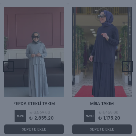
FERDA ETEKLİ TAKIM
MİRA TAKIM
₺ 3,569.00
₺ 1,469.00
%
20
%
20
₺ 2,855.20
₺ 1,175.20
SEPETE EKLE
SEPETE EKLE