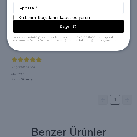
Kullanım Koşullarını kabul ediyorum
13 Mart 2024
Kayıt Ol
Ayten
Ç.
Satın Alınmış
E-posta adresinizi girerek pazarlama ve tanıtım ile ilgili iletişim almayı kabul
edersiniz ve Gizlilik Politikamızı okuduğunuzu ve kabul ettiğinizi onaylarsınız.
21 Şubat 2024
semra
a.
Satın Alınmış
1
Benzer Ürünler