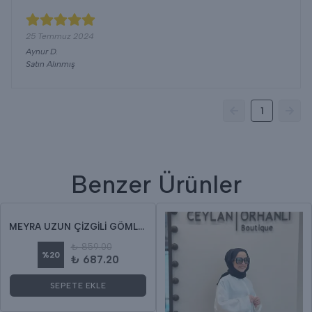
25 Temmuz 2024
Aynur
D.
Satın Alınmış
1
Benzer Ürünler
MEYRA UZUN ÇİZGİLİ GÖMLEK
₺ 859.00
%
20
₺ 687.20
SEPETE EKLE