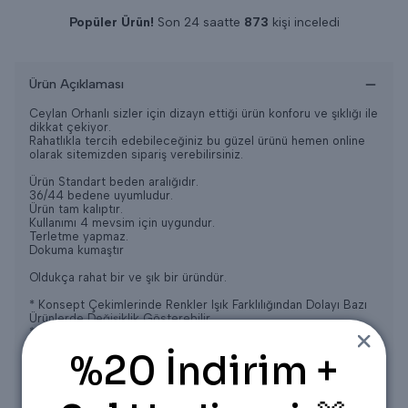
Popüler Ürün!
Son 24 saatte
873
kişi inceledi
Son 24 saatte
6
adet satıldı
Ürün Açıklaması
Ceylan Orhanlı sizler için dizayn ettiği ürün konforu ve şıklığı ile
dikkat çekiyor.
Rahatlıkla tercih edebileceğiniz bu güzel ürünü hemen online
olarak sitemizden sipariş verebilirsiniz.
Ürün Standart beden aralığıdır.
36/44 bedene uyumludur.
Ürün tam kalıptır.
Kullanımı 4 mevsim için uygundur.
Terletme yapmaz.
Dokuma kumaştır
Oldukça rahat bir ve şık bir üründür.
* Konsept Çekimlerinde Renkler Işık Farklılığından Dolayı Bazı
Ürünlerde Değişiklik Gösterebilir.
* Yıkama: Ilık 30-35 Derecede elde Yıkama ayarında
Yapılabilir,
%20 İndirim +
* Ağartıcı ve yoğun kimyasal içeren deterjanların kullanılması
tavsiye edilmez.
* Gölge de kurutma yapılması tavsiye edilir.
* Kuru Temizlemeye verilebilir.