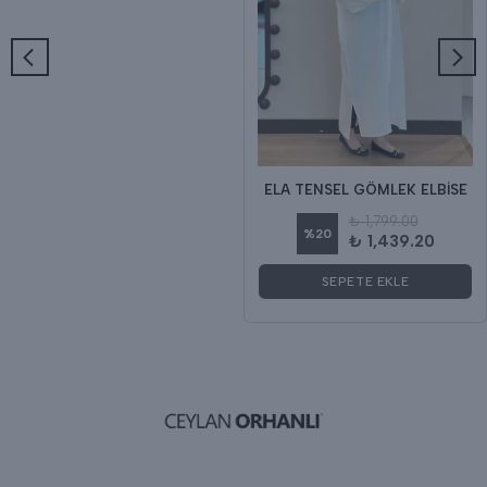
ELA TENSEL GÖMLEK ELBİSE
₺ 1,799.00
%
20
₺ 1,439.20
SEPETE EKLE